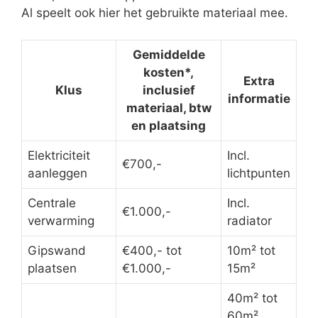
Al speelt ook hier het gebruikte materiaal mee.
Gemiddelde
kosten*,
Extra
Klus
inclusief
informatie
materiaal, btw
en plaatsing
Elektriciteit
Incl.
€700,-
aanleggen
lichtpunten
Centrale
Incl.
€1.000,-
verwarming
radiator
Gipswand
€400,- tot
10m² tot
plaatsen
€1.000,-
15m²
40m² tot
60m²