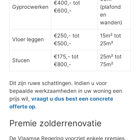
€400,- tot
Gyprocwerken
(plafond
€600,-
en
wanden)
€250,- tot
15m² tot
Vloer leggen
€500,-
25m²
€175,- tot
25m² tot
Stucen
€800,-
75m²
Dit zijn ruwe schattingen. Indien u voor
bepaalde werkzaamheden in uw woning een
prijs wil,
vraagt u dus best een concrete
offerte op
.
Premie zolderrenovatie
De Vlaamse Regering voorziet enkele premies.