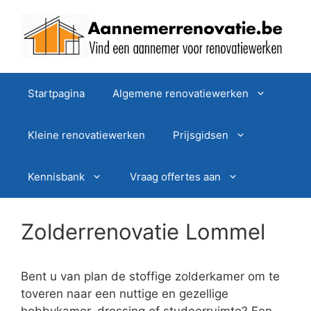
Spring
naar
de
inhoud
Startpagina
Algemene renovatiewerken
Kleine renovatiewerken
Prijsgidsen
Kennisbank
Vraag offertes aan
Zolderrenovatie Lommel
Bent u van plan de stoffige zolderkamer om te
toveren naar een nuttige en gezellige
hobbykamer, dressing of studeerruimte? Een