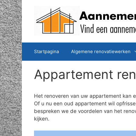
Spring
naar
de
inhoud
Startpagina
Algemene renovatiewerken
Appartement re
Het renoveren van uw appartement kan ee
Of u nu een oud appartement wil opfrissen
bespreken we de voordelen van het renov
kijken.