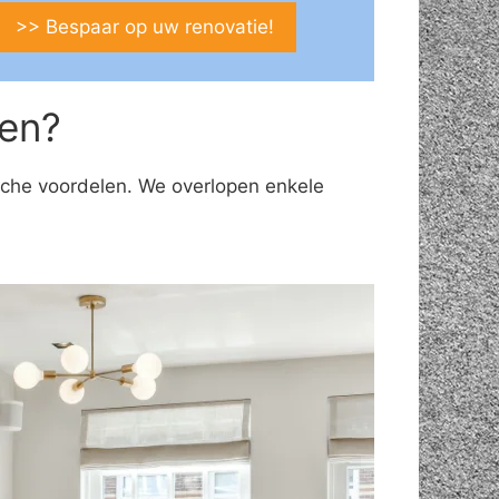
>> Bespaar op uw renovatie!
en?
ische voordelen. We overlopen enkele