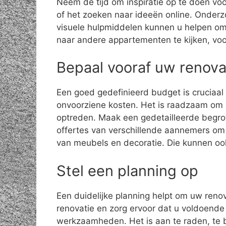
Neem de tijd om inspiratie op te doen vo
of het zoeken naar ideeën online. Onder
visuele hulpmiddelen kunnen u helpen om e
naar andere appartementen te kijken, voor
Bepaal vooraf uw renov
Een goed gedefinieerd budget is cruciaal
onvoorziene kosten. Het is raadzaam om e
optreden. Maak een gedetailleerde begroti
offertes van verschillende aannemers om 
van meubels en decoratie. Die kunnen ook
Stel een planning op
Een duidelijke planning helpt om uw renova
renovatie en zorg ervoor dat u voldoende
werkzaamheden. Het is aan te raden, te b