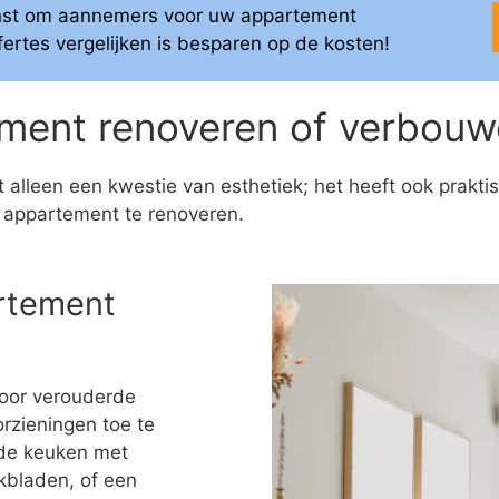
ienst om aannemers voor uw appartement
offertes vergelijken is besparen op de kosten!
ent renoveren of verbouw
 alleen een kwestie van esthetiek; het heeft ook prakt
 appartement te renoveren.
rtement
oor verouderde
rzieningen toe te
 de keuken met
rkbladen, of een