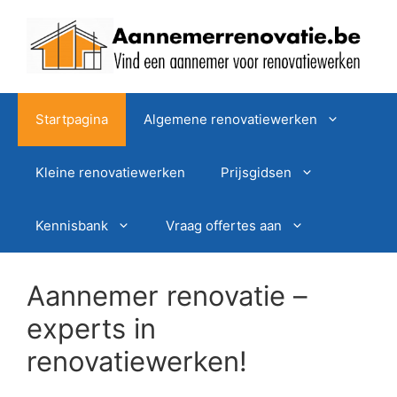
Spring
naar
de
inhoud
Startpagina
Algemene renovatiewerken
Kleine renovatiewerken
Prijsgidsen
Kennisbank
Vraag offertes aan
Aannemer renovatie –
experts in
renovatiewerken!