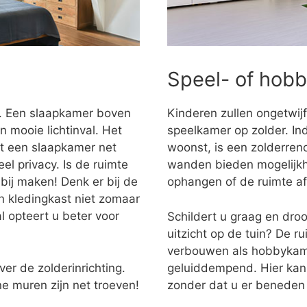
Speel- of hob
r. Een slaapkamer boven
Kinderen zullen ongetwijf
n mooie lichtinval. Het
speelkamer op zolder. Ind
dt een slaapkamer net
woonst, is een zolderren
l privacy. Is de ruimte
wanden bieden mogelijkh
bij maken! Denk er bij de
ophangen of de ruimte a
en kledingkast niet zomaar
l opteert u beter voor
Schildert u graag en dro
uitzicht op de tuin? De r
verbouwen als hobbykame
ver de zolderinrichting.
geluiddempend. Hier kan
e muren zijn net troeven!
zonder dat u er beneden 