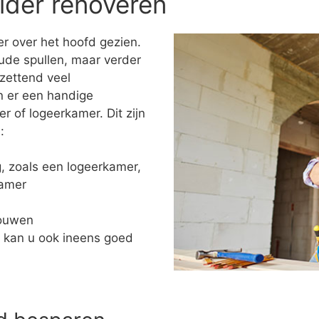
lder renoveren
r over het hoofd gezien.
ude spullen, maar verder
tzettend veel
n er een handige
of logeerkamer. Dit zijn
:
ng, zoals een logeerkamer,
kamer
bouwen
 kan u ook ineens goed