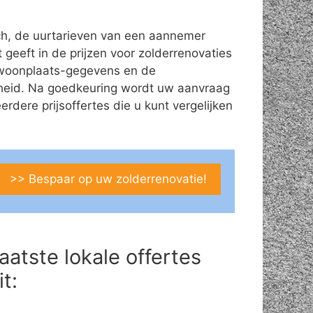
ch, de uurtarieven van een aannemer
t geeft in de prijzen voor zolderrenovaties
es/woonplaats-gegevens en de
theid. Na goedkeuring wordt uw aanvraag
ere prijsoffertes die u kunt vergelijken
>> Bespaar op uw zolderrenovatie!
aatste lokale offertes
it: