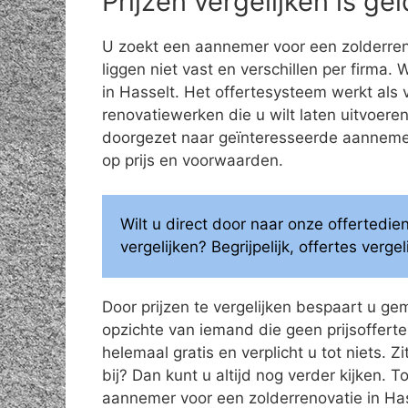
Prijzen vergelijken is g
U zoekt een aannemer voor een zolderren
liggen niet vast en verschillen per firma.
in Hasselt. Het offertesysteem werkt als
renovatiewerken die u wilt laten uitvoe
doorgezet naar geïnteresseerde aannemers
op prijs en voorwaarden.
Wilt u direct door naar onze offertedi
vergelijken? Begrijpelijk, offertes verg
Door prijzen te vergelijken bespaart u ge
opzichte van iemand die geen prijsoffertes
helemaal gratis en verplicht u tot niets. Z
bij? Dan kunt u altijd nog verder kijken.
aannemer voor een zolderrenovatie in Has