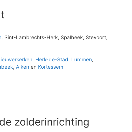
t
n
, Sint-Lambrechts-Herk, Spalbeek, Stevoort,
ieuwerkerken
,
Herk-de-Stad
,
Lummen
,
nbeek
,
Alken
en
Kortessem
de zolderinrichting