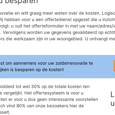
eld besparen
ovatie en wilt graag meer weten over de kosten. Logis
 Wij hebben voor u een offertedienst opgezet die u inzich
 volgt: u vult het offerteformulier in met uw naam/adr
ren. Vervolgens worden uw gegevens gevalideerd op ech
 die werkzaam zijn in uw woongebied. U ontvangt meerd
enst om aannemers voor uw zolderrenovatie te
elijken is besparen op de kosten!
middeld tot wel 30% op de totale kosten ten
L
 vergelijkt. Het offertesysteem is voor u
itten er voor u dus geen interessante voorstellen
u
 Toch vind 80% van onze bezoekers hier de
selt.