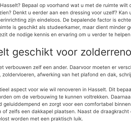
 Hasselt? Bepaal op voorhand wat u met de ruimte wilt do
zien? Denkt u eerder aan een dressing voor uzelf? Ka
rinrichting zijn eindeloos. De bepalende factor is ech
ruimte is geschikt als studeerkamer, maar dient minder g
j bezit de nodige kennis en ervaring om u verder te helpe
elt geschikt voor zolderreno
 het verbouwen zelf een ander. Daarvoor moeten er vers
 zoldervloeren, afwerking van het plafond en dak, schr
eel aspect voor wie wil renoveren in Hasselt. Dit bepaal
rden om de verbouwing te kunnen voltrekken. Daarnaast
rd geluiddempend en zorgt voor een comfortabel binnenk
n of zelfs een dakkapel plaatsen. Naast de draagkracht e
lost worden met een praktisch luik.