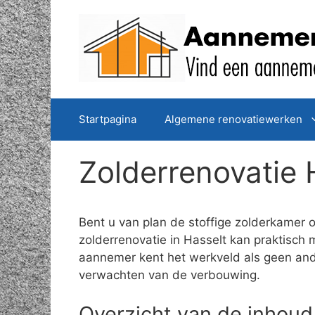
Spring
naar
de
inhoud
Startpagina
Algemene renovatiewerken
Zolderrenovatie 
Bent u van plan de stoffige zolderkamer 
zolderrenovatie in Hasselt kan praktisch
aannemer kent het werkveld als geen ande
verwachten van de verbouwing.
Overzicht van de inhoud