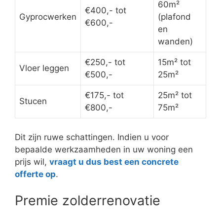
60m²
€400,- tot
Gyprocwerken
(plafond
€600,-
en
wanden)
€250,- tot
15m² tot
Vloer leggen
€500,-
25m²
€175,- tot
25m² tot
Stucen
€800,-
75m²
Dit zijn ruwe schattingen. Indien u voor
bepaalde werkzaamheden in uw woning een
prijs wil,
vraagt u dus best een concrete
offerte op
.
Premie zolderrenovatie