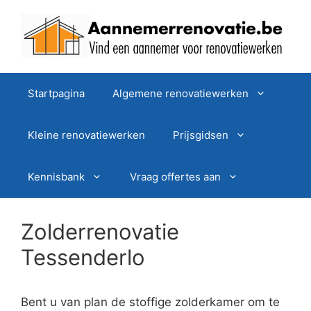
Spring
naar
de
inhoud
Startpagina
Algemene renovatiewerken
Kleine renovatiewerken
Prijsgidsen
Kennisbank
Vraag offertes aan
Zolderrenovatie
Tessenderlo
Bent u van plan de stoffige zolderkamer om te