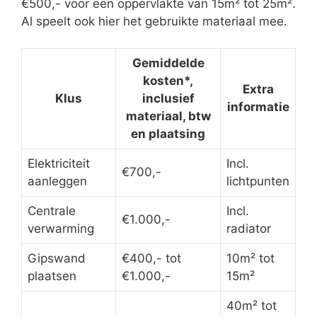
€500,- voor een oppervlakte van 15m² tot 25m².
Al speelt ook hier het gebruikte materiaal mee.
Gemiddelde
kosten*,
Extra
Klus
inclusief
informatie
materiaal, btw
en plaatsing
Elektriciteit
Incl.
€700,-
aanleggen
lichtpunten
Centrale
Incl.
€1.000,-
verwarming
radiator
Gipswand
€400,- tot
10m² tot
plaatsen
€1.000,-
15m²
40m² tot