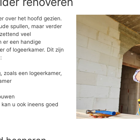
lder renoveren
r over het hoofd gezien.
ude spullen, maar verder
tzettend veel
n er een handige
of logeerkamer. Dit zijn
:
ng, zoals een logeerkamer,
kamer
bouwen
 kan u ook ineens goed