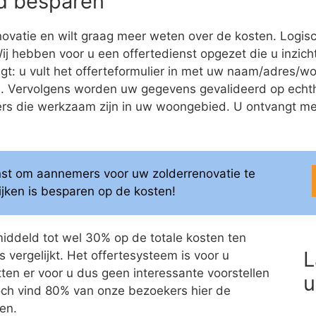
eld besparen
ovatie en wilt graag meer weten over de kosten. Logis
 Wij hebben voor u een offertedienst opgezet die u inzich
olgt: u vult het offerteformulier in met uw naam/adres
ren. Vervolgens worden uw gegevens gevalideerd op ech
 die werkzaam zijn in uw woongebied. U ontvangt meerd
enst om aannemers voor uw zolderrenovatie te
elijken is besparen op de kosten!
middeld tot wel 30% op de totale kosten ten
L
 vergelijkt. Het offertesysteem is voor u
itten er voor u dus geen interessante voorstellen
u
 Toch vind 80% van onze bezoekers hier de
en.