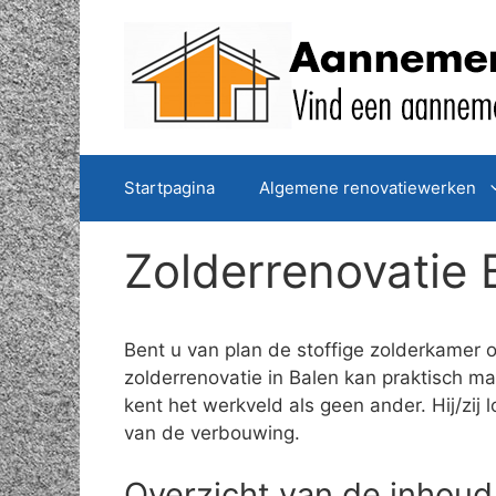
Spring
naar
de
inhoud
Startpagina
Algemene renovatiewerken
Zolderrenovatie 
Bent u van plan de stoffige zolderkamer 
zolderrenovatie in Balen kan praktisch m
kent het werkveld als geen ander. Hij/zi
van de verbouwing.
Overzicht van de inhoud