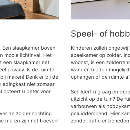
Speel- of hob
r. Een slaapkamer boven
Kinderen zullen ongetwijf
n mooie lichtinval. Het
speelkamer op zolder. Ind
dt een slaapkamer net
woonst, is een zolderren
l privacy. Is de ruimte
wanden bieden mogelijkh
bij maken! Denk er bij de
ophangen of de ruimte a
 kledingkast niet zomaar
l opteert u beter voor
Schildert u graag en dro
uitzicht op de tuin? De r
verbouwen als hobbykame
ver de zolderinrichting.
geluiddempend. Hier kan
e muren zijn net troeven!
zonder dat u er beneden 