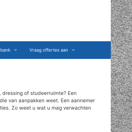
sbank
Vraag offertes aan
, dressing of studeerruimte? Een
on die van aanpakken weet. Een aannemer
ucties. Zo weet u wat u mag verwachten