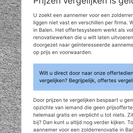
Prijzen vergelijken is g
U zoekt een aannemer voor een zolderren
liggen niet vast en verschillen per firma.
in Balen. Het offertesysteem werkt als v
renovatiewerken die u wilt laten uitvoe
doorgezet naar geïnteresseerde aannemers
op prijs en voorwaarden.
Wilt u direct door naar onze offertedi
vergelijken? Begrijpelijk, offertes verg
Door prijzen te vergelijken bespaart u ge
opzichte van iemand die geen prijsoffertes
helemaal gratis en verplicht u tot niets. Z
bij? Dan kunt u altijd nog verder kijken.
aannemer voor een zolderrenovatie in Bal