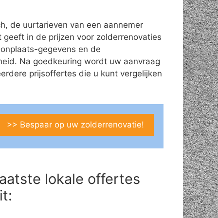
ch, de uurtarieven van een aannemer
t geeft in de prijzen voor zolderrenovaties
/woonplaats-gegevens en de
theid. Na goedkeuring wordt uw aanvraag
ere prijsoffertes die u kunt vergelijken
>> Bespaar op uw zolderrenovatie!
aatste lokale offertes
it: