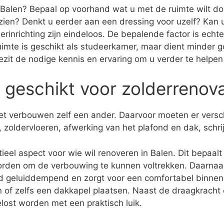
 Balen? Bepaal op voorhand wat u met de ruimte wilt doen
zien? Denkt u eerder aan een dressing voor uzelf? Ka
rinrichting zijn eindeloos. De bepalende factor is ech
ruimte is geschikt als studeerkamer, maar dient minder g
j bezit de nodige kennis en ervaring om u verder te helpe
n geschikt voor zolderrenov
 het verbouwen zelf een ander. Daarvoor moeten er vers
 zoldervloeren, afwerking van het plafond en dak, schr
eel aspect voor wie wil renoveren in Balen. Dit bepaalt 
rden om de verbouwing te kunnen voltrekken. Daarnaast
rd geluiddempend en zorgt voor een comfortabel binnenk
n of zelfs een dakkapel plaatsen. Naast de draagkracht e
lost worden met een praktisch luik.