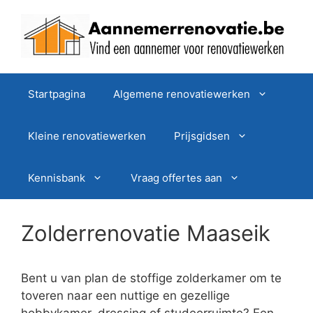
Spring
naar
de
inhoud
Startpagina
Algemene renovatiewerken
Kleine renovatiewerken
Prijsgidsen
Kennisbank
Vraag offertes aan
Zolderrenovatie Maaseik
Bent u van plan de stoffige zolderkamer om te
toveren naar een nuttige en gezellige
hobbykamer, dressing of studeerruimte? Een