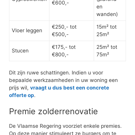
€600,-
en
wanden)
€250,- tot
15m² tot
Vloer leggen
€500,-
25m²
€175,- tot
25m² tot
Stucen
€800,-
75m²
Dit zijn ruwe schattingen. Indien u voor
bepaalde werkzaamheden in uw woning een
prijs wil,
vraagt u dus best een concrete
offerte op
.
Premie zolderrenovatie
De Vlaamse Regering voorziet enkele premies.
Op deze manier stimuleert ze burgers om te