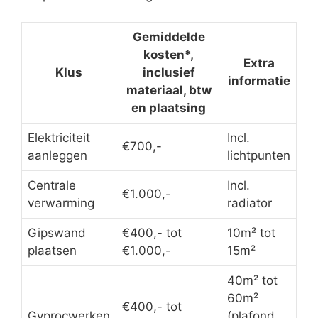
Gemiddelde
kosten*,
Extra
Klus
inclusief
informatie
materiaal, btw
en plaatsing
Elektriciteit
Incl.
€700,-
aanleggen
lichtpunten
Centrale
Incl.
€1.000,-
verwarming
radiator
Gipswand
€400,- tot
10m² tot
plaatsen
€1.000,-
15m²
40m² tot
60m²
€400,- tot
Gyprocwerken
(plafond