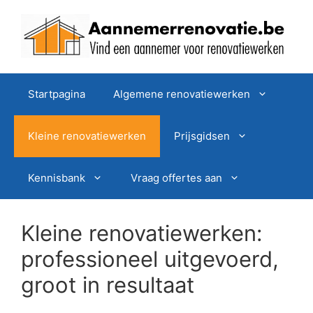
Spring
naar
de
inhoud
Startpagina
Algemene renovatiewerken
Kleine renovatiewerken
Prijsgidsen
Kennisbank
Vraag offertes aan
Kleine renovatiewerken:
professioneel uitgevoerd,
groot in resultaat