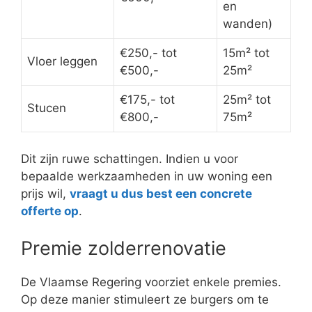
en
wanden)
€250,- tot
15m² tot
Vloer leggen
€500,-
25m²
€175,- tot
25m² tot
Stucen
€800,-
75m²
Dit zijn ruwe schattingen. Indien u voor
bepaalde werkzaamheden in uw woning een
prijs wil,
vraagt u dus best een concrete
offerte op
.
Premie zolderrenovatie
De Vlaamse Regering voorziet enkele premies.
Op deze manier stimuleert ze burgers om te