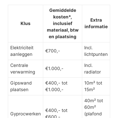
Gemiddelde
kosten*,
Extra
Klus
inclusief
informatie
materiaal, btw
en plaatsing
Elektriciteit
Incl.
€700,-
aanleggen
lichtpunten
Centrale
Incl.
€1.000,-
verwarming
radiator
Gipswand
€400,- tot
10m² tot
plaatsen
€1.000,-
15m²
40m² tot
60m²
€400,- tot
Gyprocwerken
(plafond
€600,-