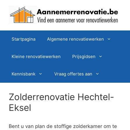
Spring
naar
de
inhoud
Startpagina
Algemene renovatiewerken
Kleine renovatiewerken
Prijsgidsen
Kennisbank
Vraag offertes aan
Zolderrenovatie Hechtel-
Eksel
Bent u van plan de stoffige zolderkamer om te