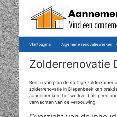
Spring
naar
de
inhoud
Startpagina
Algemene renovatiewerken
Zolderrenovatie
Bent u van plan de stoffige zolderkamer 
zolderrenovatie in Diepenbeek kan prakti
aannemer kent het werkveld als geen ande
verwachten van de verbouwing.
Overzicht van de inhoud