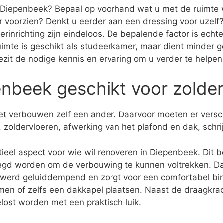
n Diepenbeek? Bepaal op voorhand wat u met de ruimte wi
er voorzien? Denkt u eerder aan een dressing voor uze
rinrichting zijn eindeloos. De bepalende factor is ech
ruimte is geschikt als studeerkamer, maar dient minder g
j bezit de nodige kennis en ervaring om u verder te helpe
enbeek geschikt voor zolde
 het verbouwen zelf een ander. Daarvoor moeten er vers
 zoldervloeren, afwerking van het plafond en dak, schr
eel aspect voor wie wil renoveren in Diepenbeek. Dit bep
gd worden om de verbouwing te kunnen voltrekken. Daa
t werd geluiddempend en zorgt voor een comfortabel bin
amen of zelfs een dakkapel plaatsen. Naast de draagkrach
lost worden met een praktisch luik.