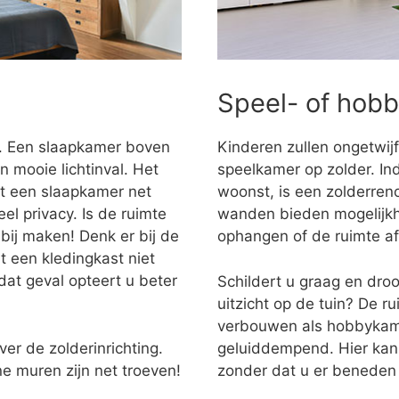
Speel- of hob
r. Een slaapkamer boven
Kinderen zullen ongetwijf
n mooie lichtinval. Het
speelkamer op zolder. Ind
dt een slaapkamer net
woonst, is een zolderren
l privacy. Is de ruimte
wanden bieden mogelijkh
bij maken! Denk er bij de
ophangen of de ruimte a
t een kledingkast niet
at geval opteert u beter
Schildert u graag en dro
uitzicht op de tuin? De r
verbouwen als hobbykame
ver de zolderinrichting.
geluiddempend. Hier kan
e muren zijn net troeven!
zonder dat u er beneden 