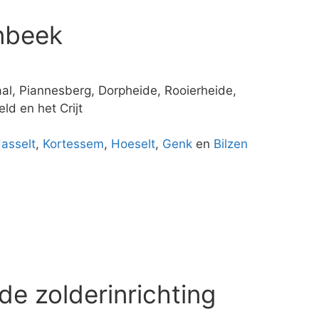
nbeek
aal, Piannesberg, Dorpheide, Rooierheide,
ld en het Crijt
asselt
,
Kortessem
,
Hoeselt
,
Genk
en
Bilzen
de zolderinrichting