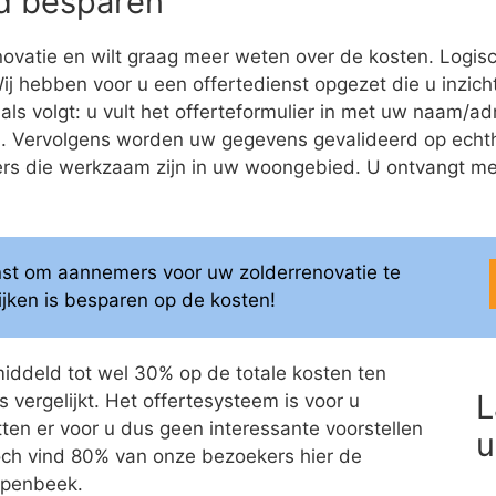
eld besparen
ovatie en wilt graag meer weten over de kosten. Logis
 Wij hebben voor u een offertedienst opgezet die u inzich
als volgt: u vult het offerteformulier in met uw naam/
ren. Vervolgens worden uw gegevens gevalideerd op ech
 die werkzaam zijn in uw woongebied. U ontvangt meerd
enst om aannemers voor uw zolderrenovatie te
elijken is besparen op de kosten!
middeld tot wel 30% op de totale kosten ten
L
 vergelijkt. Het offertesysteem is voor u
itten er voor u dus geen interessante voorstellen
u
 Toch vind 80% van onze bezoekers hier de
epenbeek.