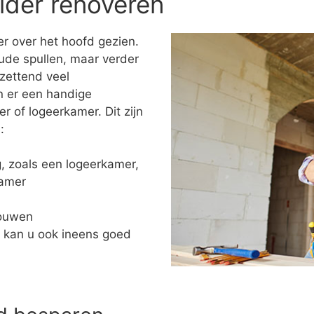
lder renoveren
r over het hoofd gezien.
ude spullen, maar verder
tzettend veel
n er een handige
of logeerkamer. Dit zijn
:
ng, zoals een logeerkamer,
kamer
bouwen
 kan u ook ineens goed