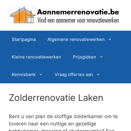
Spring
naar
de
inhoud
Startpagina
Algemene renovatiewerken
Kleine renovatiewerken
Prijsgidsen
Kennisbank
Vraag offertes aan
Zolderrenovatie Laken
Bent u van plan de stoffige zolderkamer om te
toveren naar een nuttige en gezellige
hobbykamer, dressing of studeerruimte? Een