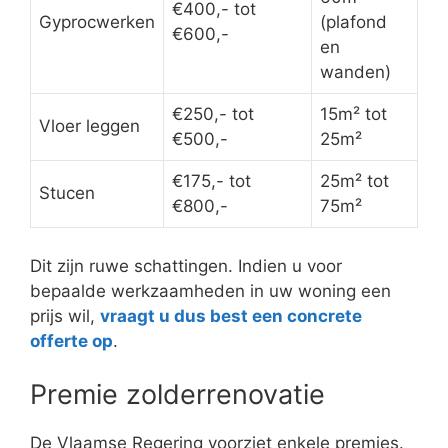
€400,- tot
Gyprocwerken
(plafond
€600,-
en
wanden)
€250,- tot
15m² tot
Vloer leggen
€500,-
25m²
€175,- tot
25m² tot
Stucen
€800,-
75m²
Dit zijn ruwe schattingen. Indien u voor
bepaalde werkzaamheden in uw woning een
prijs wil,
vraagt u dus best een concrete
offerte op
.
Premie zolderrenovatie
De Vlaamse Regering voorziet enkele premies.