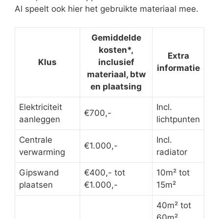
Al speelt ook hier het gebruikte materiaal mee.
Gemiddelde
kosten*,
Extra
Klus
inclusief
informatie
materiaal, btw
en plaatsing
Elektriciteit
Incl.
€700,-
aanleggen
lichtpunten
Centrale
Incl.
€1.000,-
verwarming
radiator
Gipswand
€400,- tot
10m² tot
plaatsen
€1.000,-
15m²
40m² tot
60m²