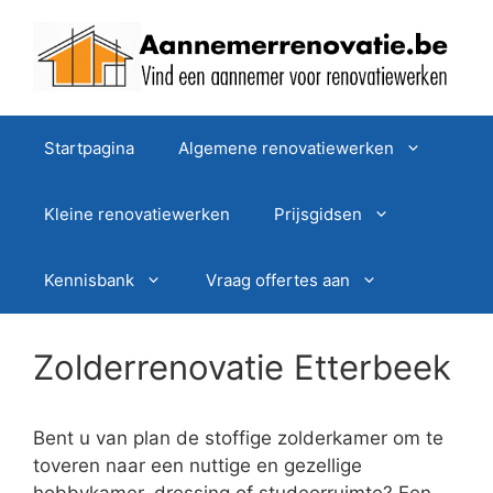
Spring
naar
de
inhoud
Startpagina
Algemene renovatiewerken
Kleine renovatiewerken
Prijsgidsen
Kennisbank
Vraag offertes aan
Zolderrenovatie Etterbeek
Bent u van plan de stoffige zolderkamer om te
toveren naar een nuttige en gezellige
hobbykamer, dressing of studeerruimte? Een