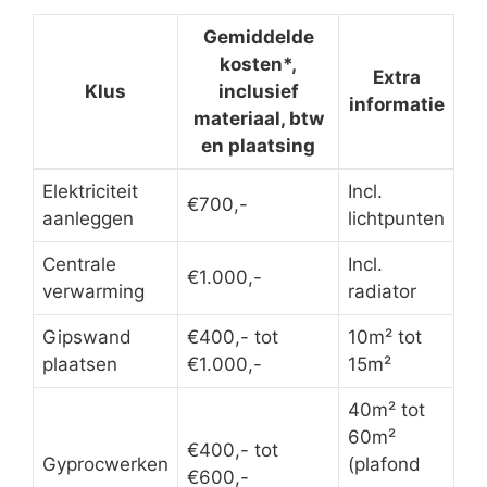
Gemiddelde
kosten*,
Extra
Klus
inclusief
informatie
materiaal, btw
en plaatsing
Elektriciteit
Incl.
€700,-
aanleggen
lichtpunten
Centrale
Incl.
€1.000,-
verwarming
radiator
Gipswand
€400,- tot
10m² tot
plaatsen
€1.000,-
15m²
40m² tot
60m²
€400,- tot
Gyprocwerken
(plafond
€600,-