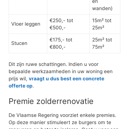
en
wanden)
€250,- tot
15m² tot
Vloer leggen
€500,-
25m²
€175,- tot
25m² tot
Stucen
€800,-
75m²
Dit zijn ruwe schattingen. Indien u voor
bepaalde werkzaamheden in uw woning een
prijs wil,
vraagt u dus best een concrete
offerte op
.
Premie zolderrenovatie
De Vlaamse Regering voorziet enkele premies.
Op deze manier stimuleert ze burgers om te