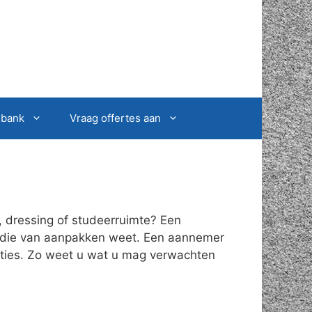
sbank
Vraag offertes aan
, dressing of studeerruimte? Een
on die van aanpakken weet. Een aannemer
ucties. Zo weet u wat u mag verwachten