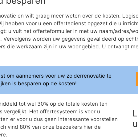
eld besparen
ovatie en wilt graag meer weten over de kosten. Logis
 Wij hebben voor u een offertedienst opgezet die u inzich
olgt: u vult het offerteformulier in met uw naam/adres
ren. Vervolgens worden uw gegevens gevalideerd op ech
 die werkzaam zijn in uw woongebied. U ontvangt meerd
enst om aannemers voor uw zolderrenovatie te
elijken is besparen op de kosten!
middeld tot wel 30% op de totale kosten ten
L
 vergelijkt. Het offertesysteem is voor u
itten er voor u dus geen interessante voorstellen
u
 Toch vind 80% van onze bezoekers hier de
re.