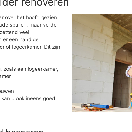
lder renoveren
r over het hoofd gezien.
ude spullen, maar verder
tzettend veel
n er een handige
of logeerkamer. Dit zijn
:
ng, zoals een logeerkamer,
kamer
bouwen
 kan u ook ineens goed