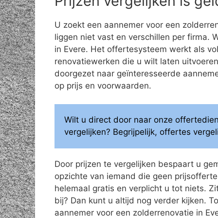
Prijzen vergelijken is g
U zoekt een aannemer voor een zolderren
liggen niet vast en verschillen per firma.
in Evere. Het offertesysteem werkt als v
renovatiewerken die u wilt laten uitvoe
doorgezet naar geïnteresseerde aannemers
op prijs en voorwaarden.
Wilt u direct door naar onze offertedi
vergelijken? Begrijpelijk, offertes verg
Door prijzen te vergelijken bespaart u ge
opzichte van iemand die geen prijsoffertes
helemaal gratis en verplicht u tot niets. Z
bij? Dan kunt u altijd nog verder kijken.
aannemer voor een zolderrenovatie in Eve