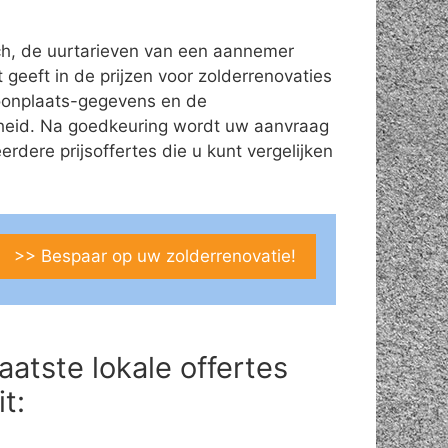
ch, de uurtarieven van een aannemer
t geeft in de prijzen voor zolderrenovaties
/woonplaats-gegevens en de
theid. Na goedkeuring wordt uw aanvraag
ere prijsoffertes die u kunt vergelijken
>> Bespaar op uw zolderrenovatie!
aatste lokale offertes
it: