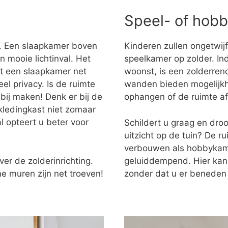
Speel- of hob
r. Een slaapkamer boven
Kinderen zullen ongetwijf
n mooie lichtinval. Het
speelkamer op zolder. Ind
dt een slaapkamer net
woonst, is een zolderren
l privacy. Is de ruimte
wanden bieden mogelijkh
bij maken! Denk er bij de
ophangen of de ruimte a
 kledingkast niet zomaar
l opteert u beter voor
Schildert u graag en dro
uitzicht op de tuin? De r
verbouwen als hobbykame
ver de zolderinrichting.
geluiddempend. Hier kan
e muren zijn net troeven!
zonder dat u er beneden 