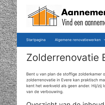
Spring
naar
de
inhoud
Startpagina
Algemene renovatiewerken
Zolderrenovatie 
Bent u van plan de stoffige zolderkamer 
zolderrenovatie in Evere kan praktisch m
kent het werkveld als geen ander. Hij/zi
van de verbouwing.
Overzicht van de inhoud