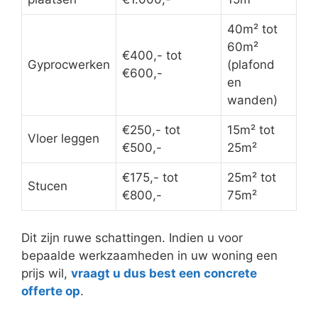
40m² tot
60m²
€400,- tot
Gyprocwerken
(plafond
€600,-
en
wanden)
€250,- tot
15m² tot
Vloer leggen
€500,-
25m²
€175,- tot
25m² tot
Stucen
€800,-
75m²
Dit zijn ruwe schattingen. Indien u voor
bepaalde werkzaamheden in uw woning een
prijs wil,
vraagt u dus best een concrete
offerte op
.