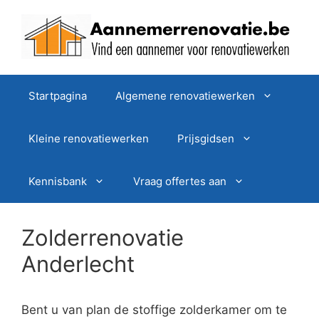
Spring
naar
de
inhoud
Startpagina
Algemene renovatiewerken
Kleine renovatiewerken
Prijsgidsen
Kennisbank
Vraag offertes aan
Zolderrenovatie
Anderlecht
Bent u van plan de stoffige zolderkamer om te