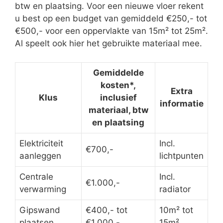
btw en plaatsing. Voor een nieuwe vloer rekent
u best op een budget van gemiddeld €250,- tot
€500,- voor een oppervlakte van 15m² tot 25m².
Al speelt ook hier het gebruikte materiaal mee.
Gemiddelde
kosten*,
Extra
Klus
inclusief
informatie
materiaal, btw
en plaatsing
Elektriciteit
Incl.
€700,-
aanleggen
lichtpunten
Centrale
Incl.
€1.000,-
verwarming
radiator
Gipswand
€400,- tot
10m² tot
plaatsen
€1.000,-
15m²