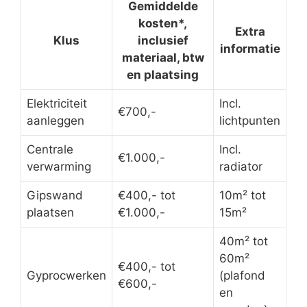
Gemiddelde
kosten*,
Extra
Klus
inclusief
informatie
materiaal, btw
en plaatsing
Elektriciteit
Incl.
€700,-
aanleggen
lichtpunten
Centrale
Incl.
€1.000,-
verwarming
radiator
Gipswand
€400,- tot
10m² tot
plaatsen
€1.000,-
15m²
40m² tot
60m²
€400,- tot
Gyprocwerken
(plafond
€600,-
en