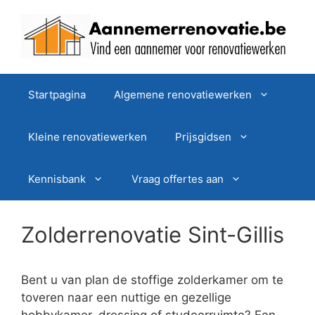
Spring
naar
de
inhoud
Startpagina
Algemene renovatiewerken
Kleine renovatiewerken
Prijsgidsen
Kennisbank
Vraag offertes aan
Zolderrenovatie Sint-Gillis
Bent u van plan de stoffige zolderkamer om te
toveren naar een nuttige en gezellige
hobbykamer, dressing of studeerruimte? Een