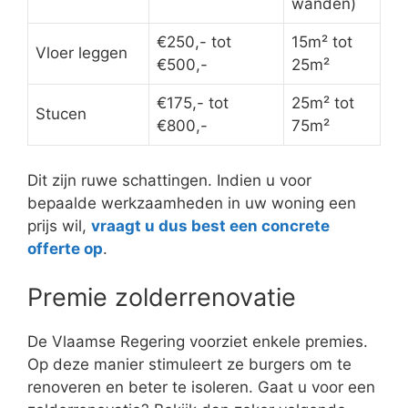
wanden)
€250,- tot
15m² tot
Vloer leggen
€500,-
25m²
€175,- tot
25m² tot
Stucen
€800,-
75m²
Dit zijn ruwe schattingen. Indien u voor
bepaalde werkzaamheden in uw woning een
prijs wil,
vraagt u dus best een concrete
offerte op
.
Premie zolderrenovatie
De Vlaamse Regering voorziet enkele premies.
Op deze manier stimuleert ze burgers om te
renoveren en beter te isoleren. Gaat u voor een