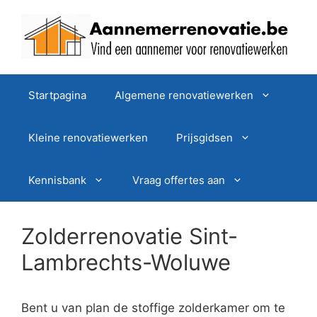
Spring
naar
de
inhoud
Startpagina
Algemene renovatiewerken
Kleine renovatiewerken
Prijsgidsen
Kennisbank
Vraag offertes aan
Zolderrenovatie Sint-
Lambrechts-Woluwe
Bent u van plan de stoffige zolderkamer om te