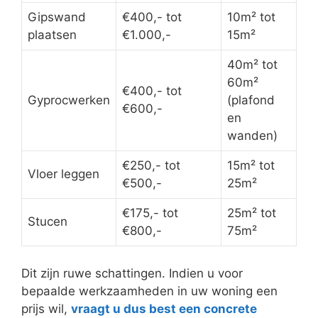
Gipswand
€400,- tot
10m² tot
plaatsen
€1.000,-
15m²
40m² tot
60m²
€400,- tot
Gyprocwerken
(plafond
€600,-
en
wanden)
€250,- tot
15m² tot
Vloer leggen
€500,-
25m²
€175,- tot
25m² tot
Stucen
€800,-
75m²
Dit zijn ruwe schattingen. Indien u voor
bepaalde werkzaamheden in uw woning een
prijs wil,
vraagt u dus best een concrete