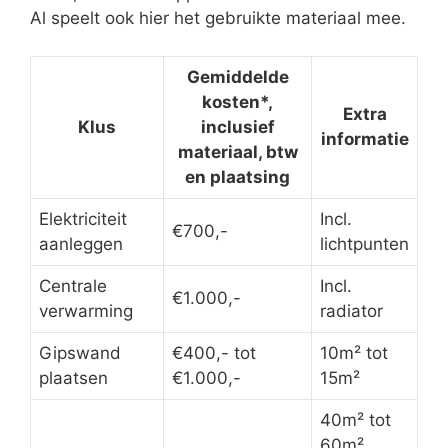
Al speelt ook hier het gebruikte materiaal mee.
Gemiddelde
kosten*,
Extra
Klus
inclusief
informatie
materiaal, btw
en plaatsing
Elektriciteit
Incl.
€700,-
aanleggen
lichtpunten
Centrale
Incl.
€1.000,-
verwarming
radiator
Gipswand
€400,- tot
10m² tot
plaatsen
€1.000,-
15m²
40m² tot
60m²