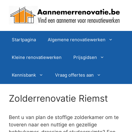
Spring
naar
de
inhoud
Startpagina
Algemene renovatiewerken
Kleine renovatiewerken
Prijsgidsen
Kennisbank
Vraag offertes aan
Zolderrenovatie Riemst
Bent u van plan de stoffige zolderkamer om te
toveren naar een nuttige en gezellige
hobbykamer, dressing of studeerruimte? Een