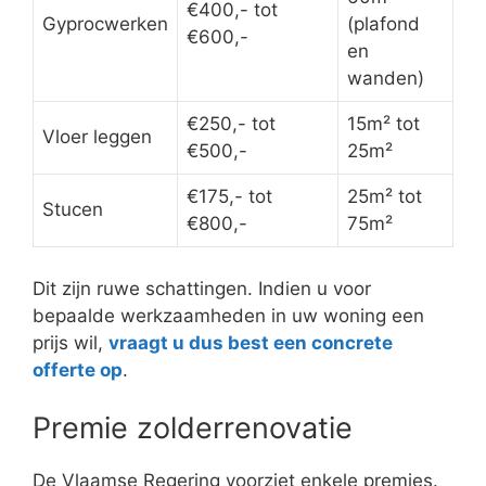
€400,- tot
Gyprocwerken
(plafond
€600,-
en
wanden)
€250,- tot
15m² tot
Vloer leggen
€500,-
25m²
€175,- tot
25m² tot
Stucen
€800,-
75m²
Dit zijn ruwe schattingen. Indien u voor
bepaalde werkzaamheden in uw woning een
prijs wil,
vraagt u dus best een concrete
offerte op
.
Premie zolderrenovatie
De Vlaamse Regering voorziet enkele premies.