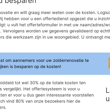
eld besparen
ovatie en wilt graag meer weten over de kosten. Logis
 Wij hebben voor u een offertedienst opgezet die u inzich
olgt: u vult het offerteformulier in met uw naam/adres
ren. Vervolgens worden uw gegevens gevalideerd op ech
 die werkzaam zijn in uw woongebied. U ontvangt meerd
enst om aannemers voor uw zolderrenovatie te
elijken is besparen op de kosten!
middeld tot wel 30% op de totale kosten ten
L
 vergelijkt. Het offertesysteem is voor u
itten er voor u dus geen interessante voorstellen
u
 Toch vind 80% van onze bezoekers hier de
ers.