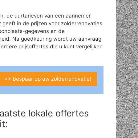
ch, de uurtarieven van een aannemer
t geeft in de prijzen voor zolderrenovaties
/woonplaats-gegevens en de
theid. Na goedkeuring wordt uw aanvraag
ere prijsoffertes die u kunt vergelijken
>> Bespaar op uw zolderrenovatie!
aatste lokale offertes
it: