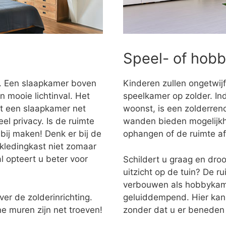
Speel- of hob
r. Een slaapkamer boven
Kinderen zullen ongetwijf
n mooie lichtinval. Het
speelkamer op zolder. Ind
dt een slaapkamer net
woonst, is een zolderren
l privacy. Is de ruimte
wanden bieden mogelijkh
bij maken! Denk er bij de
ophangen of de ruimte a
 kledingkast niet zomaar
l opteert u beter voor
Schildert u graag en dro
uitzicht op de tuin? De r
verbouwen als hobbykame
ver de zolderinrichting.
geluiddempend. Hier kan
e muren zijn net troeven!
zonder dat u er beneden 