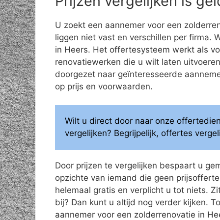
Prijzen vergelijken is g
U zoekt een aannemer voor een zolderren
liggen niet vast en verschillen per firma.
in Heers. Het offertesysteem werkt als v
renovatiewerken die u wilt laten uitvoe
doorgezet naar geïnteresseerde aannemers
op prijs en voorwaarden.
Wilt u direct door naar onze offertedi
vergelijken? Begrijpelijk, offertes verg
Door prijzen te vergelijken bespaart u ge
opzichte van iemand die geen prijsoffertes
helemaal gratis en verplicht u tot niets. Z
bij? Dan kunt u altijd nog verder kijken.
aannemer voor een zolderrenovatie in He