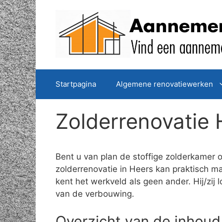
Spring
naar
de
inhoud
Startpagina
Algemene renovatiewerken
Zolderrenovatie 
Bent u van plan de stoffige zolderkamer 
zolderrenovatie in Heers kan praktisch 
kent het werkveld als geen ander. Hij/zi
van de verbouwing.
Overzicht van de inhoud