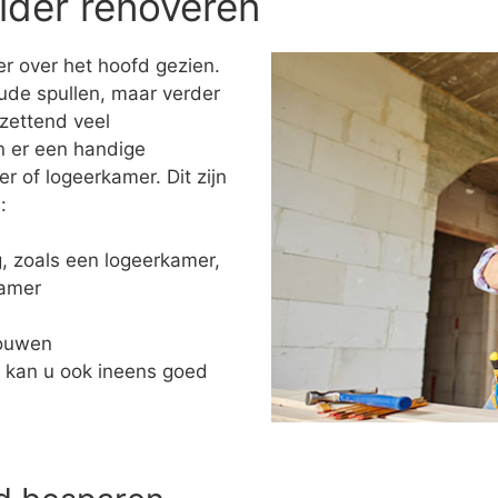
lder renoveren
r over het hoofd gezien.
ude spullen, maar verder
tzettend veel
n er een handige
of logeerkamer. Dit zijn
:
ng, zoals een logeerkamer,
kamer
bouwen
 kan u ook ineens goed