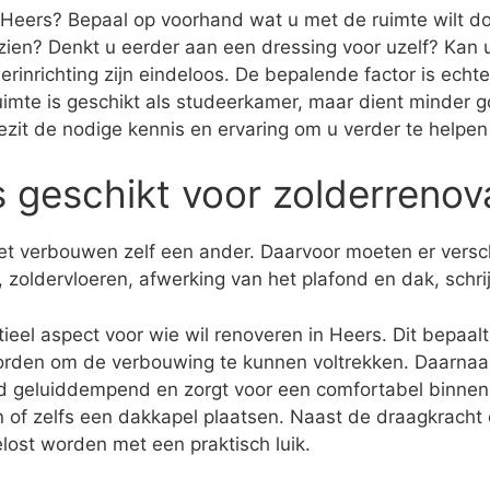
n Heers? Bepaal op voorhand wat u met de ruimte wilt doe
zien? Denkt u eerder aan een dressing voor uzelf? Ka
rinrichting zijn eindeloos. De bepalende factor is ech
ruimte is geschikt als studeerkamer, maar dient minder g
j bezit de nodige kennis en ervaring om u verder te helpe
s geschikt voor zolderrenov
 het verbouwen zelf een ander. Daarvoor moeten er vers
 zoldervloeren, afwerking van het plafond en dak, schr
ieel aspect voor wie wil renoveren in Heers. Dit bepaalt
rden om de verbouwing te kunnen voltrekken. Daarnaast
rd geluiddempend en zorgt voor een comfortabel binnenk
n of zelfs een dakkapel plaatsen. Naast de draagkracht e
lost worden met een praktisch luik.