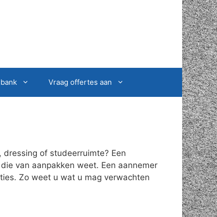
sbank
Vraag offertes aan
, dressing of studeerruimte? Een
on die van aanpakken weet. Een aannemer
ucties. Zo weet u wat u mag verwachten