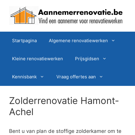
Spring
naar
de
inhoud
Startpagina
Algemene renovatiewerken
Kleine renovatiewerken
Prijsgidsen
Kennisbank
Vraag offertes aan
Zolderrenovatie Hamont-
Achel
Bent u van plan de stoffige zolderkamer om te