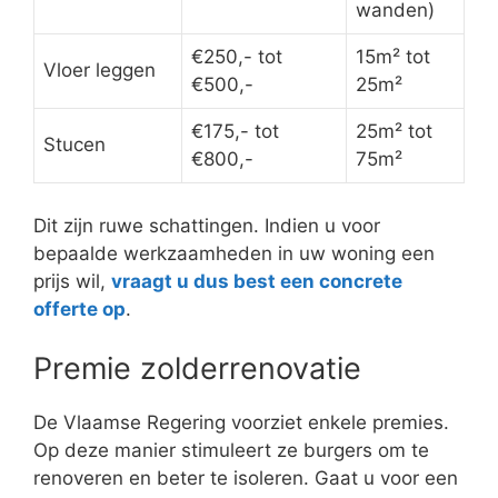
wanden)
€250,- tot
15m² tot
Vloer leggen
€500,-
25m²
€175,- tot
25m² tot
Stucen
€800,-
75m²
Dit zijn ruwe schattingen. Indien u voor
bepaalde werkzaamheden in uw woning een
prijs wil,
vraagt u dus best een concrete
offerte op
.
Premie zolderrenovatie
De Vlaamse Regering voorziet enkele premies.
Op deze manier stimuleert ze burgers om te
renoveren en beter te isoleren. Gaat u voor een