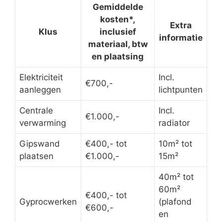
Gemiddelde
kosten*,
Extra
Klus
inclusief
informatie
materiaal, btw
en plaatsing
Elektriciteit
Incl.
€700,-
aanleggen
lichtpunten
Centrale
Incl.
€1.000,-
verwarming
radiator
Gipswand
€400,- tot
10m² tot
plaatsen
€1.000,-
15m²
40m² tot
60m²
€400,- tot
Gyprocwerken
(plafond
€600,-
en