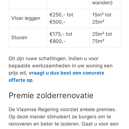
wanden)
€250,- tot
15m² tot
Vloer leggen
€500,-
25m²
€175,- tot
25m² tot
Stucen
€800,-
75m²
Dit zijn ruwe schattingen. Indien u voor
bepaalde werkzaamheden in uw woning een
prijs wil,
vraagt u dus best een concrete
offerte op
.
Premie zolderrenovatie
De Vlaamse Regering voorziet enkele premies.
Op deze manier stimuleert ze burgers om te
renoveren en beter te isoleren. Gaat u voor een