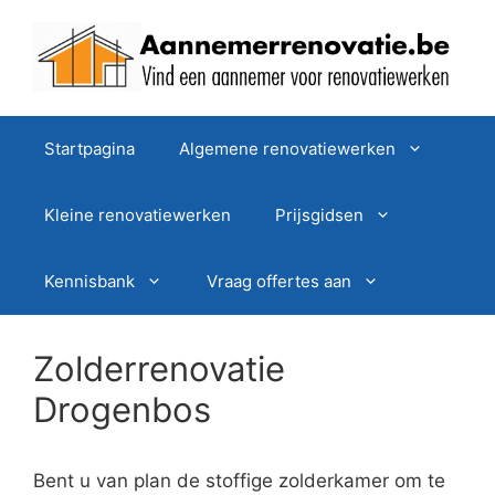
Spring
naar
de
inhoud
Startpagina
Algemene renovatiewerken
Kleine renovatiewerken
Prijsgidsen
Kennisbank
Vraag offertes aan
Zolderrenovatie
Drogenbos
Bent u van plan de stoffige zolderkamer om te