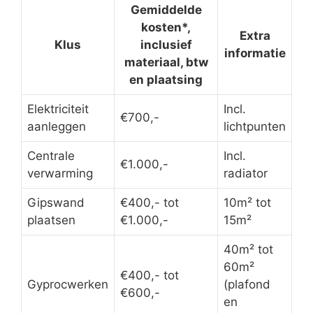
Gemiddelde
kosten*,
Extra
Klus
inclusief
informatie
materiaal, btw
en plaatsing
Elektriciteit
Incl.
€700,-
aanleggen
lichtpunten
Centrale
Incl.
€1.000,-
verwarming
radiator
Gipswand
€400,- tot
10m² tot
plaatsen
€1.000,-
15m²
40m² tot
60m²
€400,- tot
Gyprocwerken
(plafond
€600,-
en