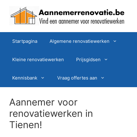
Spring
naar
de
inhoud
Startpagina
Algemene renovatiewerken
Kleine renovatiewerken
Prijsgidsen
Kennisbank
Vraag offertes aan
Aannemer voor
renovatiewerken in
Tienen!