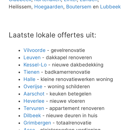
Heilissem,
Hoegaarden
,
Boutersem
en
Lubbeek
Laatste lokale offertes uit:
Vilvoorde
- gevelrenovatie
Leuven
- dakkapel renoveren
Kessel-Lo
- nieuwe dakbedekking
Tienen
- badkamerrenovatie
Halle
- kleine renovatiewerken woning
Overijse
- woning schilderen
Aarschot
- keuken betegelen
Heverlee
- nieuwe vloeren
Tervuren
- appartement renoveren
Dilbeek
- nieuwe deuren in huis
Grimbergen
- totaalrenovatie
Asse
- pleisterwerken verdieping