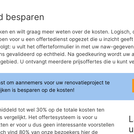
eld besparen
en en wilt graag meer weten over de kosten. Logisch, 
bben voor u een offertedienst opgezet die u inzicht geeft
lgt: u vult het offerteformulier in met uw naw-gegevens
ns gevalideerd op echtheid. Na goedkeuring wordt uw 
bied. U ontvangt meerdere prijsoffertes die u kunt ver
enst om aannemers voor uw renovatieproject te
elijken is besparen op de kosten!
middeld tot wel 30% op de totale kosten ten
L
 vergelijkt. Het offertesysteem is voor u
itten er voor u dus geen interessante voorstellen
u
 Toch vind 80% van onze bezoekers hier de