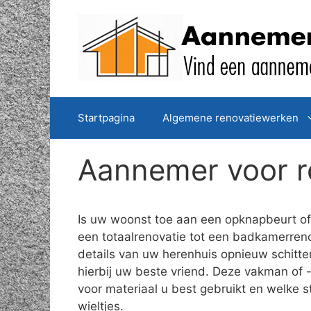
Spring
naar
de
inhoud
Startpagina
Algemene renovatiewerken
Aannemer voor r
Is uw woonst toe aan een opknapbeurt of 
een totaalrenovatie tot een badkamerreno
details van uw herenhuis opnieuw schitt
hierbij uw beste vriend. Deze vakman of -
voor materiaal u best gebruikt en welke 
wieltjes.