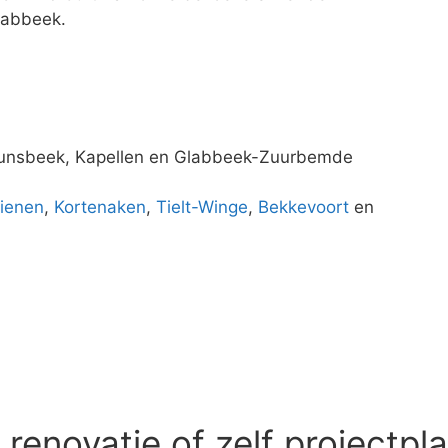
labbeek.
Bunsbeek, Kapellen en Glabbeek-Zuurbemde
ienen
,
Kortenaken
,
Tielt-Winge
,
Bekkevoort
en
enovatie of zelf projectpl