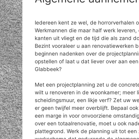
Iedereen kent ze wel, de horrorverhalen 
Werkmannen die maar half werk leveren, 
kanten uit vliegt en de tijd die als zand do
Bezint vooraleer u aan renovatiewerken b
beginnen nadenken over de projectplanni
opstellen of laat u dat liever over aan e
Glabbeek?
Met een projectplanning zet u de concret
wilt u renoveren in de woonkamer; meer l
scheidingsmuur, een likje verf? Zet uw w
er geen twijfel meer overblijft. Bepaal o
een marge in voor onvoorziene omstandig
over een totaalrenovatie, moet u ook na
plattegrond. Werk de planning uit tot een 