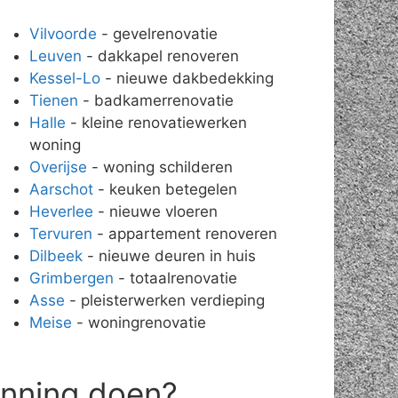
Vilvoorde
- gevelrenovatie
Leuven
- dakkapel renoveren
Kessel-Lo
- nieuwe dakbedekking
Tienen
- badkamerrenovatie
Halle
- kleine renovatiewerken
woning
Overijse
- woning schilderen
Aarschot
- keuken betegelen
Heverlee
- nieuwe vloeren
Tervuren
- appartement renoveren
Dilbeek
- nieuwe deuren in huis
Grimbergen
- totaalrenovatie
Asse
- pleisterwerken verdieping
Meise
- woningrenovatie
anning doen?