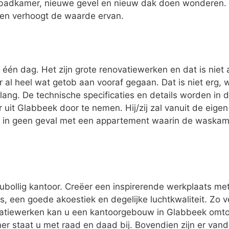
badkamer, nieuwe gevel en nieuw dak doen wonderen. 
 en verhoogt de waarde ervan.
één dag. Het zijn grote renovatiewerken en dat is niet 
er al heel wat getob aan vooraf gegaan. Dat is niet erg,
lang. De technische specificaties en details worden in 
 uit Glabbeek door te nemen. Hij/zij zal vanuit de eig
u in geen geval met een appartement waarin de waskame
oubollig kantoor. Creëer een inspirerende werkplaats me
, een goede akoestiek en degelijke luchtkwaliteit. Zo v
atiewerken kan u een kantoorgebouw in Glabbeek omto
mer staat u met raad en daad bij. Bovendien zijn er van