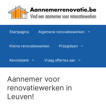
Spring
naar
de
inhoud
Startpagina
Algemene renovatiewerken
Kleine renovatiewerken
Prijsgidsen
Kennisbank
Vraag offertes aan
Aannemer voor
renovatiewerken in
Leuven!