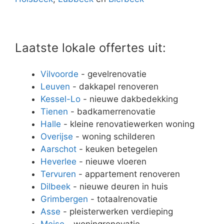
Laatste lokale offertes uit:
Vilvoorde
- gevelrenovatie
Leuven
- dakkapel renoveren
Kessel-Lo
- nieuwe dakbedekking
Tienen
- badkamerrenovatie
Halle
- kleine renovatiewerken woning
Overijse
- woning schilderen
Aarschot
- keuken betegelen
Heverlee
- nieuwe vloeren
Tervuren
- appartement renoveren
Dilbeek
- nieuwe deuren in huis
Grimbergen
- totaalrenovatie
Asse
- pleisterwerken verdieping
Meise
- woningrenovatie