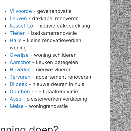
Vilvoorde
- gevelrenovatie
Leuven
- dakkapel renoveren
Kessel-Lo
- nieuwe dakbedekking
Tienen
- badkamerrenovatie
Halle
- kleine renovatiewerken
woning
Overijse
- woning schilderen
Aarschot
- keuken betegelen
Heverlee
- nieuwe vloeren
Tervuren
- appartement renoveren
Dilbeek
- nieuwe deuren in huis
Grimbergen
- totaalrenovatie
Asse
- pleisterwerken verdieping
Meise
- woningrenovatie
anning doen?