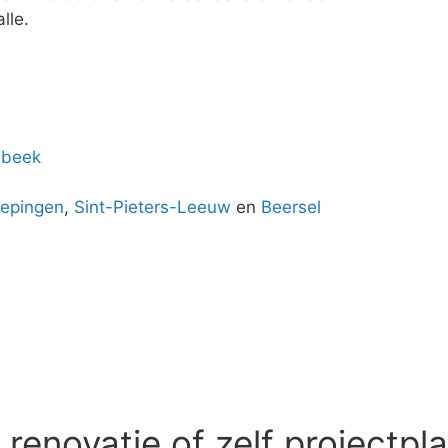
lle.
beek
epingen
,
Sint-Pieters-Leeuw
en
Beersel
enovatie of zelf projectpl