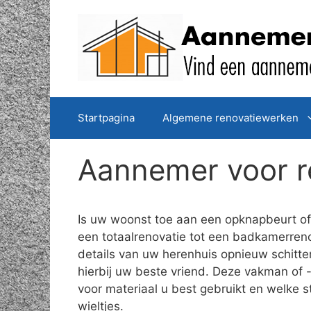
Spring
naar
de
inhoud
Startpagina
Algemene renovatiewerken
Aannemer voor re
Is uw woonst toe aan een opknapbeurt of 
een totaalrenovatie tot een badkamerreno
details van uw herenhuis opnieuw schitt
hierbij uw beste vriend. Deze vakman of -
voor materiaal u best gebruikt en welke 
wieltjes.