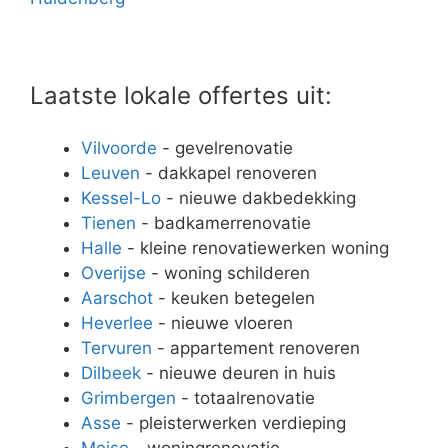
Laatste lokale offertes uit:
Vilvoorde
- gevelrenovatie
Leuven
- dakkapel renoveren
Kessel-Lo
- nieuwe dakbedekking
Tienen
- badkamerrenovatie
Halle
- kleine renovatiewerken woning
Overijse
- woning schilderen
Aarschot
- keuken betegelen
Heverlee
- nieuwe vloeren
Tervuren
- appartement renoveren
Dilbeek
- nieuwe deuren in huis
Grimbergen
- totaalrenovatie
Asse
- pleisterwerken verdieping
Meise
- woningrenovatie