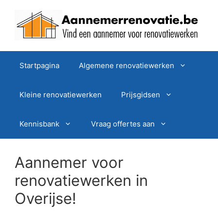
Spring
naar
de
inhoud
Startpagina
Algemene renovatiewerken
Kleine renovatiewerken
Prijsgidsen
Kennisbank
Vraag offertes aan
Aannemer voor
renovatiewerken in
Overijse!