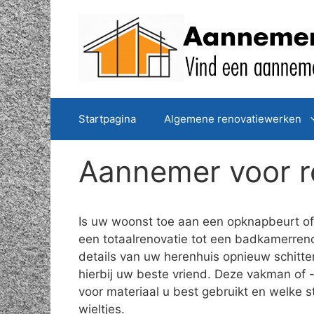
Spring
naar
de
inhoud
Startpagina
Algemene renovatiewerken
Aannemer voor r
Is uw woonst toe aan een opknapbeurt of 
een totaalrenovatie tot een badkamerreno
details van uw herenhuis opnieuw schitt
hierbij uw beste vriend. Deze vakman of -
voor materiaal u best gebruikt en welke 
wieltjes.