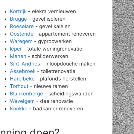
Kortrijk
- elekra vernieuwen
Brugge
- gevel isoleren
Roeselare
- gevel kaleien
Oostende
- appartement renoveren
Waregem
- gyprocwerken
Ieper
- totale woningrenovatie
Menen
- schilderwerken
Sint-Andries
- inloopdouche maken
Assebroek
- toiletrenovatie
Harelbeke
- plafonds herstellen
Torhout
- nieuwe ramen
Blankenberge
- scheidingswanden
Wevelgem
- deelrenovatie
Knokke
- badkamer renoveren
anning doen?