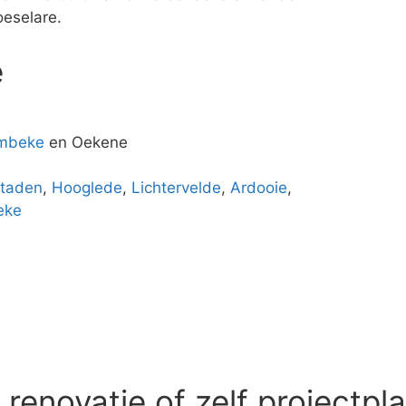
eselare.
e
mbeke
en Oekene
taden
,
Hooglede
,
Lichtervelde
,
Ardooie
,
eke
enovatie of zelf projectpl