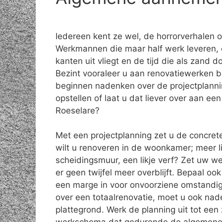
Iedereen kent ze wel, de horrorverhalen 
Werkmannen die maar half werk leveren, 
kanten uit vliegt en de tijd die als zand do
Bezint vooraleer u aan renovatiewerken b
beginnen nadenken over de projectplanni
opstellen of laat u dat liever over aan e
Roeselare?
Met een projectplanning zet u de concret
wilt u renoveren in de woonkamer; meer l
scheidingsmuur, een likje verf? Zet uw w
er geen twijfel meer overblijft. Bepaal o
een marge in voor onvoorziene omstandig
over een totaalrenovatie, moet u ook na
plattegrond. Werk de planning uit tot een 