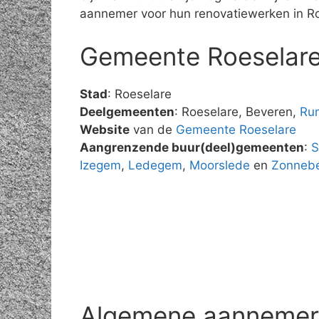
aannemer voor hun renovatiewerken in Ro
Gemeente Roeselar
Stad
: Roeselare
Deelgemeenten
: Roeselare, Beveren,
Ru
Website
van de
Gemeente Roeselare
Aangrenzende buur(deel)gemeenten
:
S
Izegem
,
Ledegem
,
Moorslede
en
Zonneb
Algemene aannemer r