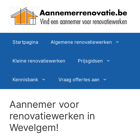
Spring
naar
de
inhoud
Startpagina
Algemene renovatiewerken
Kleine renovatiewerken
Prijsgidsen
Kennisbank
Vraag offertes aan
Aannemer voor
renovatiewerken in
Wevelgem!