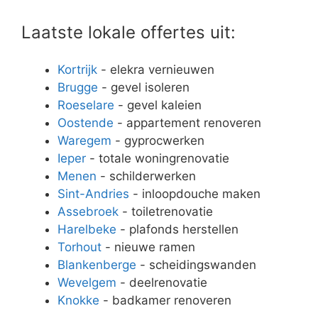
Laatste lokale offertes uit:
Kortrijk
- elekra vernieuwen
Brugge
- gevel isoleren
Roeselare
- gevel kaleien
Oostende
- appartement renoveren
Waregem
- gyprocwerken
Ieper
- totale woningrenovatie
Menen
- schilderwerken
Sint-Andries
- inloopdouche maken
Assebroek
- toiletrenovatie
Harelbeke
- plafonds herstellen
Torhout
- nieuwe ramen
Blankenberge
- scheidingswanden
Wevelgem
- deelrenovatie
Knokke
- badkamer renoveren