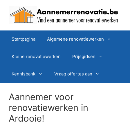
Spring
naar
de
inhoud
Startpagina
Algemene renovatiewerken
Kleine renovatiewerken
Prijsgidsen
Kennisbank
Vraag offertes aan
Aannemer voor
renovatiewerken in
Ardooie!