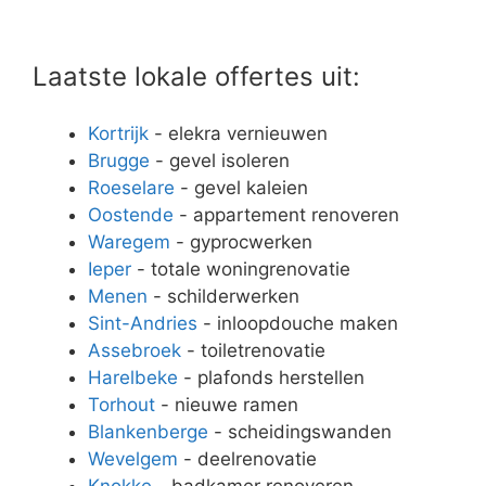
Laatste lokale offertes uit:
Kortrijk
- elekra vernieuwen
Brugge
- gevel isoleren
Roeselare
- gevel kaleien
Oostende
- appartement renoveren
Waregem
- gyprocwerken
Ieper
- totale woningrenovatie
Menen
- schilderwerken
Sint-Andries
- inloopdouche maken
Assebroek
- toiletrenovatie
Harelbeke
- plafonds herstellen
Torhout
- nieuwe ramen
Blankenberge
- scheidingswanden
Wevelgem
- deelrenovatie
Knokke
- badkamer renoveren