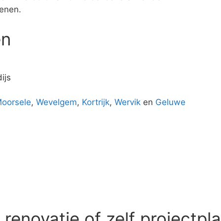
enen.
en
ijs
oorsele
,
Wevelgem
,
Kortrijk
,
Wervik
en
Geluwe
enovatie of zelf projectpl