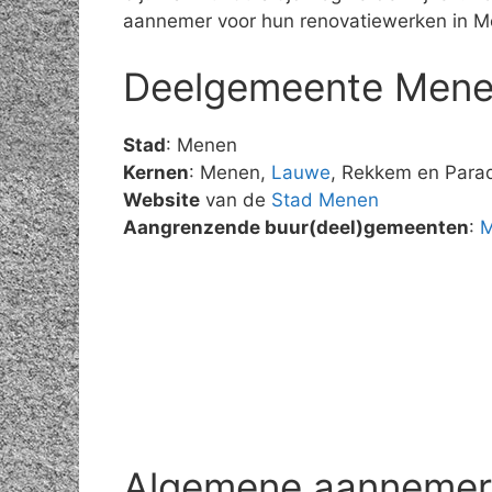
aannemer voor hun renovatiewerken in M
Deelgemeente Men
Stad
: Menen
Kernen
: Menen,
Lauwe
, Rekkem en Parad
Website
van de
Stad Menen
Aangrenzende buur(deel)gemeenten
:
M
Algemene aannemer r