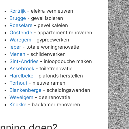
Kortrijk
- elekra vernieuwen
Brugge
- gevel isoleren
Roeselare
- gevel kaleien
Oostende
- appartement renoveren
Waregem
- gyprocwerken
Ieper
- totale woningrenovatie
Menen
- schilderwerken
Sint-Andries
- inloopdouche maken
Assebroek
- toiletrenovatie
Harelbeke
- plafonds herstellen
Torhout
- nieuwe ramen
Blankenberge
- scheidingswanden
Wevelgem
- deelrenovatie
Knokke
- badkamer renoveren
anning doen?