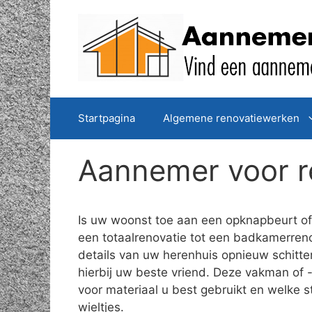
Spring
naar
de
inhoud
Startpagina
Algemene renovatiewerken
Aannemer voor r
Is uw woonst toe aan een opknapbeurt of 
een totaalrenovatie tot een badkamerreno
details van uw herenhuis opnieuw schitt
hierbij uw beste vriend. Deze vakman of -
voor materiaal u best gebruikt en welke 
wieltjes.