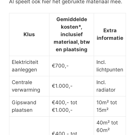
Al speelt ook hier het gebruikte materiaal mee.
Gemiddelde
kosten*,
Extra
Klus
inclusief
informatie
materiaal, btw
en plaatsing
Elektriciteit
Incl.
€700,-
aanleggen
lichtpunten
Centrale
Incl.
€1.000,-
verwarming
radiator
Gipswand
€400,- tot
10m² tot
plaatsen
€1.000,-
15m²
40m² tot
60m²
€400,- tot