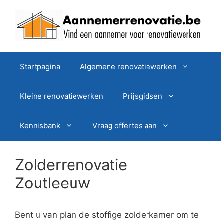
Spring
naar
de
inhoud
Startpagina
Algemene renovatiewerken
Kleine renovatiewerken
Prijsgidsen
Kennisbank
Vraag offertes aan
Zolderrenovatie
Zoutleeuw
Bent u van plan de stoffige zolderkamer om te