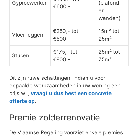
Gyprocwerken
(plafond
€600,-
en
wanden)
€250,- tot
15m² tot
Vloer leggen
€500,-
25m²
€175,- tot
25m² tot
Stucen
€800,-
75m²
Dit zijn ruwe schattingen. Indien u voor
bepaalde werkzaamheden in uw woning een
prijs wil,
vraagt u dus best een concrete
offerte op
.
Premie zolderrenovatie
De Vlaamse Regering voorziet enkele premies.