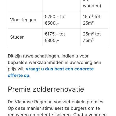
wanden)
€250,- tot
15m² tot
Vloer leggen
€500,-
25m²
€175,- tot
25m² tot
Stucen
€800,-
75m²
Dit zijn ruwe schattingen. Indien u voor
bepaalde werkzaamheden in uw woning een
prijs wil,
vraagt u dus best een concrete
offerte op
.
Premie zolderrenovatie
De Vlaamse Regering voorziet enkele premies.
Op deze manier stimuleert ze burgers om te
renoveren en beter te isoleren. Gaat u voor een