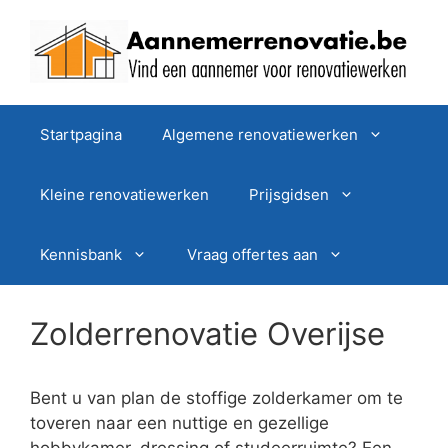
Spring
naar
de
inhoud
Startpagina
Algemene renovatiewerken
Kleine renovatiewerken
Prijsgidsen
Kennisbank
Vraag offertes aan
Zolderrenovatie Overijse
Bent u van plan de stoffige zolderkamer om te
toveren naar een nuttige en gezellige
hobbykamer, dressing of studeerruimte? Een