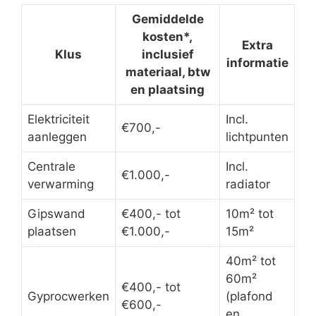
Gemiddelde
kosten*,
Extra
Klus
inclusief
informatie
materiaal, btw
en plaatsing
Elektriciteit
Incl.
€700,-
aanleggen
lichtpunten
Centrale
Incl.
€1.000,-
verwarming
radiator
Gipswand
€400,- tot
10m² tot
plaatsen
€1.000,-
15m²
40m² tot
60m²
€400,- tot
Gyprocwerken
(plafond
€600,-
en