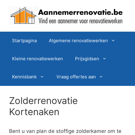
Spring
naar
de
inhoud
Startpagina
Algemene renovatiewerken
Kleine renovatiewerken
Prijsgidsen
Kennisbank
Vraag offertes aan
Zolderrenovatie
Kortenaken
Bent u van plan de stoffige zolderkamer om te