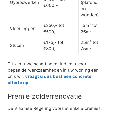
Gyprocwerken
(plafond
€600,-
en
wanden)
€250,- tot
15m² tot
Vloer leggen
€500,-
25m²
€175,- tot
25m² tot
Stucen
€800,-
75m²
Dit zijn ruwe schattingen. Indien u voor
bepaalde werkzaamheden in uw woning een
prijs wil,
vraagt u dus best een concrete
offerte op
.
Premie zolderrenovatie
De Vlaamse Regering voorziet enkele premies.