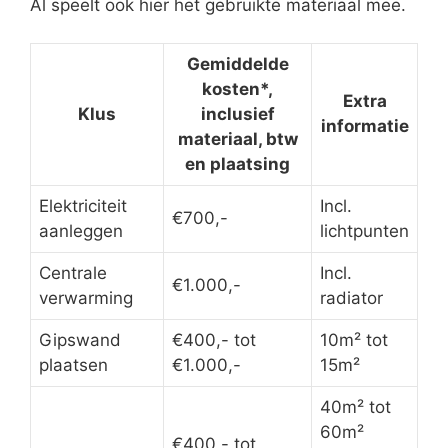
Al speelt ook hier het gebruikte materiaal mee.
Gemiddelde
kosten*,
Extra
Klus
inclusief
informatie
materiaal, btw
en plaatsing
Elektriciteit
Incl.
€700,-
aanleggen
lichtpunten
Centrale
Incl.
€1.000,-
verwarming
radiator
Gipswand
€400,- tot
10m² tot
plaatsen
€1.000,-
15m²
40m² tot
60m²
€400,- tot