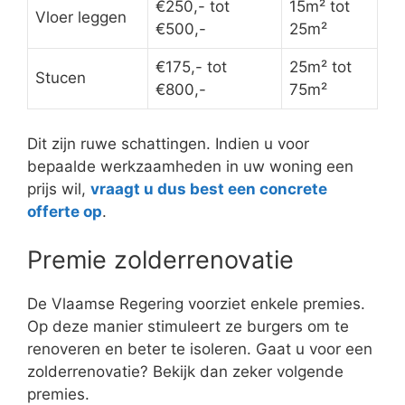
€250,- tot
15m² tot
Vloer leggen
€500,-
25m²
€175,- tot
25m² tot
Stucen
€800,-
75m²
Dit zijn ruwe schattingen. Indien u voor
bepaalde werkzaamheden in uw woning een
prijs wil,
vraagt u dus best een concrete
offerte op
.
Premie zolderrenovatie
De Vlaamse Regering voorziet enkele premies.
Op deze manier stimuleert ze burgers om te
renoveren en beter te isoleren. Gaat u voor een
zolderrenovatie? Bekijk dan zeker volgende
premies.