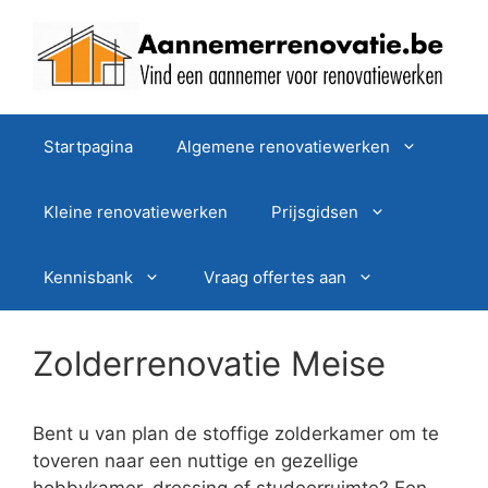
Spring
naar
de
inhoud
Startpagina
Algemene renovatiewerken
Kleine renovatiewerken
Prijsgidsen
Kennisbank
Vraag offertes aan
Zolderrenovatie Meise
Bent u van plan de stoffige zolderkamer om te
toveren naar een nuttige en gezellige
hobbykamer, dressing of studeerruimte? Een