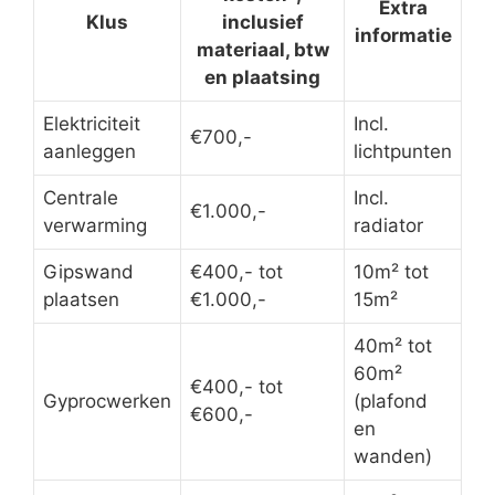
Extra
Klus
inclusief
informatie
materiaal, btw
en plaatsing
Elektriciteit
Incl.
€700,-
aanleggen
lichtpunten
Centrale
Incl.
€1.000,-
verwarming
radiator
Gipswand
€400,- tot
10m² tot
plaatsen
€1.000,-
15m²
40m² tot
60m²
€400,- tot
Gyprocwerken
(plafond
€600,-
en
wanden)