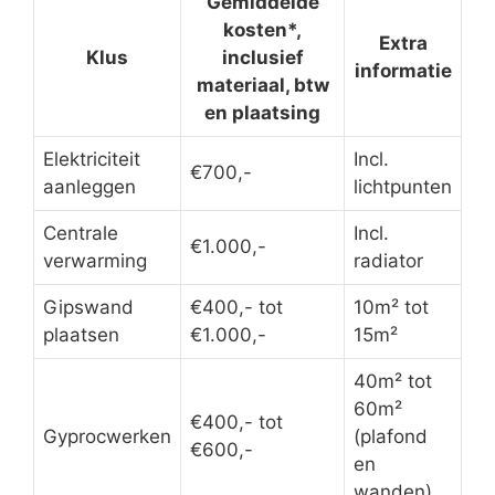
Gemiddelde
kosten*,
Extra
Klus
inclusief
informatie
materiaal, btw
en plaatsing
Elektriciteit
Incl.
€700,-
aanleggen
lichtpunten
Centrale
Incl.
€1.000,-
verwarming
radiator
Gipswand
€400,- tot
10m² tot
plaatsen
€1.000,-
15m²
40m² tot
60m²
€400,- tot
Gyprocwerken
(plafond
€600,-
en
wanden)