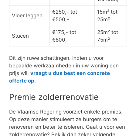
€250,- tot
15m² tot
Vloer leggen
€500,-
25m²
€175,- tot
25m² tot
Stucen
€800,-
75m²
Dit zijn ruwe schattingen. Indien u voor
bepaalde werkzaamheden in uw woning een
prijs wil,
vraagt u dus best een concrete
offerte op
.
Premie zolderrenovatie
De Vlaamse Regering voorziet enkele premies.
Op deze manier stimuleert ze burgers om te
renoveren en beter te isoleren. Gaat u voor een
zolderrenovatie? Bekijk dan zeker volgende