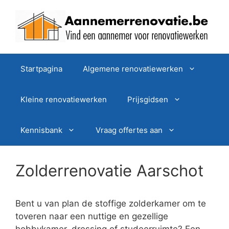
Spring
naar
de
inhoud
Startpagina
Algemene renovatiewerken
Kleine renovatiewerken
Prijsgidsen
Kennisbank
Vraag offertes aan
Zolderrenovatie Aarschot
Bent u van plan de stoffige zolderkamer om te
toveren naar een nuttige en gezellige
hobbykamer, dressing of studeerruimte? Een