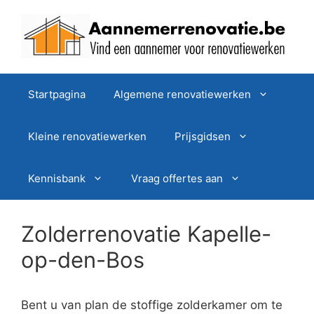
Spring
naar
de
inhoud
Startpagina
Algemene renovatiewerken
Kleine renovatiewerken
Prijsgidsen
Kennisbank
Vraag offertes aan
Zolderrenovatie Kapelle-
op-den-Bos
Bent u van plan de stoffige zolderkamer om te