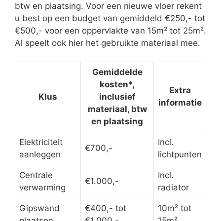
btw en plaatsing. Voor een nieuwe vloer rekent
u best op een budget van gemiddeld €250,- tot
€500,- voor een oppervlakte van 15m² tot 25m².
Al speelt ook hier het gebruikte materiaal mee.
Gemiddelde
kosten*,
Extra
Klus
inclusief
informatie
materiaal, btw
en plaatsing
Elektriciteit
Incl.
€700,-
aanleggen
lichtpunten
Centrale
Incl.
€1.000,-
verwarming
radiator
Gipswand
€400,- tot
10m² tot
plaatsen
€1.000,-
15m²