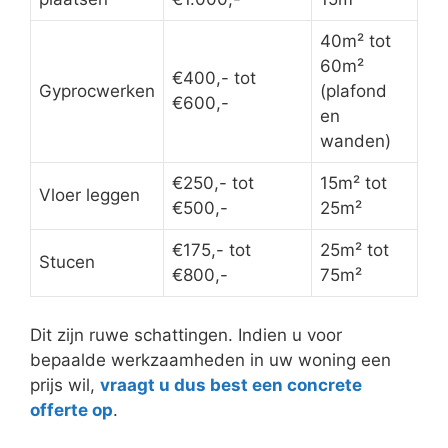
40m² tot
60m²
€400,- tot
Gyprocwerken
(plafond
€600,-
en
wanden)
€250,- tot
15m² tot
Vloer leggen
€500,-
25m²
€175,- tot
25m² tot
Stucen
€800,-
75m²
Dit zijn ruwe schattingen. Indien u voor
bepaalde werkzaamheden in uw woning een
prijs wil,
vraagt u dus best een concrete
offerte op
.