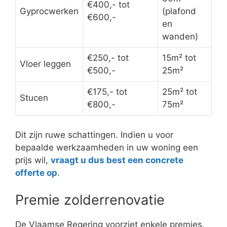
€400,- tot
Gyprocwerken
(plafond
€600,-
en
wanden)
€250,- tot
15m² tot
Vloer leggen
€500,-
25m²
€175,- tot
25m² tot
Stucen
€800,-
75m²
Dit zijn ruwe schattingen. Indien u voor
bepaalde werkzaamheden in uw woning een
prijs wil,
vraagt u dus best een concrete
offerte op
.
Premie zolderrenovatie
De Vlaamse Regering voorziet enkele premies.