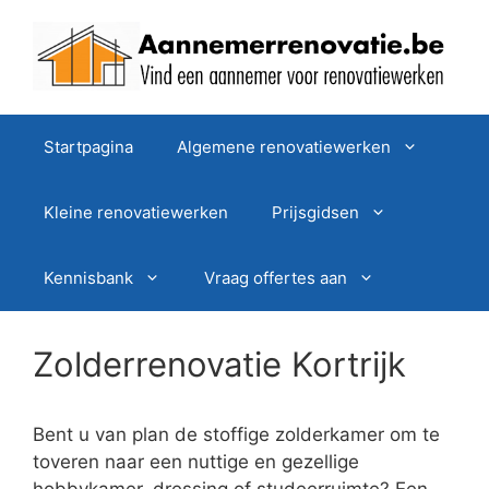
Spring
naar
de
inhoud
Startpagina
Algemene renovatiewerken
Kleine renovatiewerken
Prijsgidsen
Kennisbank
Vraag offertes aan
Zolderrenovatie Kortrijk
Bent u van plan de stoffige zolderkamer om te
toveren naar een nuttige en gezellige
hobbykamer, dressing of studeerruimte? Een