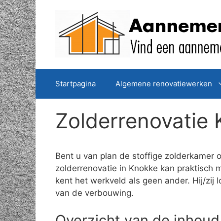
Spring
naar
de
inhoud
Startpagina
Algemene renovatiewerken
Zolderrenovatie
Bent u van plan de stoffige zolderkamer 
zolderrenovatie in Knokke kan praktisch
kent het werkveld als geen ander. Hij/zi
van de verbouwing.
Overzicht van de inhoud