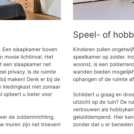
Speel- of hob
r. Een slaapkamer boven
Kinderen zullen ongetwijf
n mooie lichtinval. Het
speelkamer op zolder. Ind
dt een slaapkamer net
woonst, is een zolderren
l privacy. Is de ruimte
wanden bieden mogelijkh
bij maken! Denk er bij de
ophangen of de ruimte a
n kledingkast niet zomaar
l opteert u beter voor
Schildert u graag en dro
uitzicht op de tuin? De r
verbouwen als hobbykame
ver de zolderinrichting.
geluiddempend. Hier kan
e muren zijn net troeven!
zonder dat u er beneden 