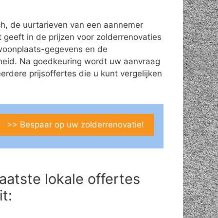
ch, de uurtarieven van een aannemer
t geeft in de prijzen voor zolderrenovaties
s/woonplaats-gegevens en de
theid. Na goedkeuring wordt uw aanvraag
ere prijsoffertes die u kunt vergelijken
>> Bespaar op uw zolderrenovatie!
aatste lokale offertes
it: