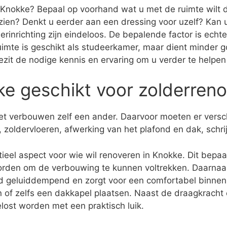
n Knokke? Bepaal op voorhand wat u met de ruimte wilt do
zien? Denkt u eerder aan een dressing voor uzelf? Ka
rinrichting zijn eindeloos. De bepalende factor is ech
ruimte is geschikt als studeerkamer, maar dient minder g
j bezit de nodige kennis en ervaring om u verder te helpe
ke geschikt voor zolderreno
 het verbouwen zelf een ander. Daarvoor moeten er vers
 zoldervloeren, afwerking van het plafond en dak, schr
ieel aspect voor wie wil renoveren in Knokke. Dit bepaal
rden om de verbouwing te kunnen voltrekken. Daarnaast
rd geluiddempend en zorgt voor een comfortabel binnenk
n of zelfs een dakkapel plaatsen. Naast de draagkracht e
lost worden met een praktisch luik.