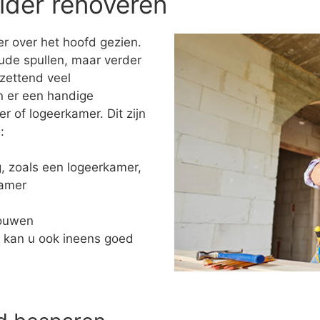
lder renoveren
r over het hoofd gezien.
ude spullen, maar verder
tzettend veel
n er een handige
of logeerkamer. Dit zijn
:
ng, zoals een logeerkamer,
kamer
bouwen
 kan u ook ineens goed