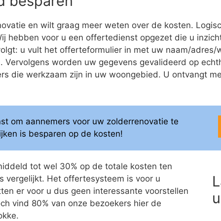
eld besparen
ovatie en wilt graag meer weten over de kosten. Logis
 Wij hebben voor u een offertedienst opgezet die u inzich
volgt: u vult het offerteformulier in met uw naam/adre
ren. Vervolgens worden uw gegevens gevalideerd op ech
 die werkzaam zijn in uw woongebied. U ontvangt meerd
enst om aannemers voor uw zolderrenovatie te
elijken is besparen op de kosten!
middeld tot wel 30% op de totale kosten ten
L
 vergelijkt. Het offertesysteem is voor u
itten er voor u dus geen interessante voorstellen
u
 Toch vind 80% van onze bezoekers hier de
okke.