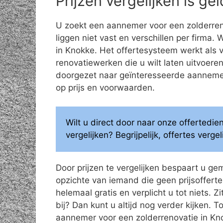
Prijzen vergelijken is g
U zoekt een aannemer voor een zolderren
liggen niet vast en verschillen per firma.
in Knokke. Het offertesysteem werkt als 
renovatiewerken die u wilt laten uitvoe
doorgezet naar geïnteresseerde aannemers
op prijs en voorwaarden.
Wilt u direct door naar onze offertedi
vergelijken? Begrijpelijk, offertes verg
Door prijzen te vergelijken bespaart u ge
opzichte van iemand die geen prijsoffertes
helemaal gratis en verplicht u tot niets. Z
bij? Dan kunt u altijd nog verder kijken.
aannemer voor een zolderrenovatie in Kn