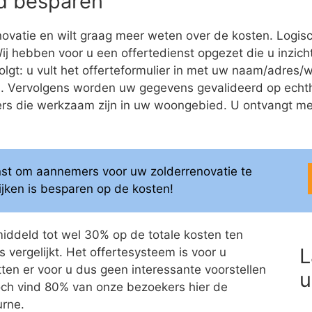
eld besparen
ovatie en wilt graag meer weten over de kosten. Logis
 Wij hebben voor u een offertedienst opgezet die u inzich
volgt: u vult het offerteformulier in met uw naam/adre
ren. Vervolgens worden uw gegevens gevalideerd op ech
 die werkzaam zijn in uw woongebied. U ontvangt meerd
enst om aannemers voor uw zolderrenovatie te
elijken is besparen op de kosten!
middeld tot wel 30% op de totale kosten ten
L
 vergelijkt. Het offertesysteem is voor u
itten er voor u dus geen interessante voorstellen
u
 Toch vind 80% van onze bezoekers hier de
urne.