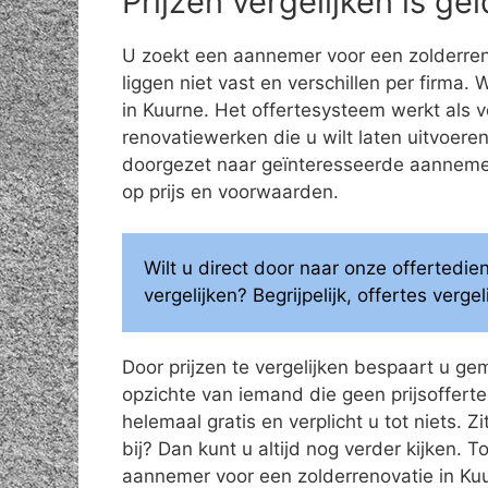
Prijzen vergelijken is g
U zoekt een aannemer voor een zolderren
liggen niet vast en verschillen per firma.
in Kuurne. Het offertesysteem werkt als 
renovatiewerken die u wilt laten uitvoe
doorgezet naar geïnteresseerde aannemers
op prijs en voorwaarden.
Wilt u direct door naar onze offertedi
vergelijken? Begrijpelijk, offertes verg
Door prijzen te vergelijken bespaart u ge
opzichte van iemand die geen prijsoffertes
helemaal gratis en verplicht u tot niets. Z
bij? Dan kunt u altijd nog verder kijken.
aannemer voor een zolderrenovatie in Ku