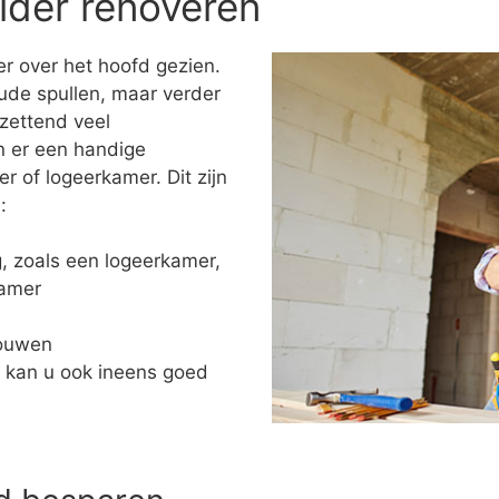
lder renoveren
r over het hoofd gezien.
ude spullen, maar verder
tzettend veel
n er een handige
of logeerkamer. Dit zijn
:
ng, zoals een logeerkamer,
kamer
bouwen
 kan u ook ineens goed