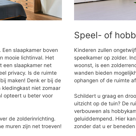
Speel- of hob
r. Een slaapkamer boven
Kinderen zullen ongetwijf
n mooie lichtinval. Het
speelkamer op zolder. Ind
dt een slaapkamer net
woonst, is een zolderren
l privacy. Is de ruimte
wanden bieden mogelijkh
bij maken! Denk er bij de
ophangen of de ruimte a
n kledingkast niet zomaar
l opteert u beter voor
Schildert u graag en dro
uitzicht op de tuin? De r
verbouwen als hobbykame
ver de zolderinrichting.
geluiddempend. Hier kan
e muren zijn net troeven!
zonder dat u er beneden 