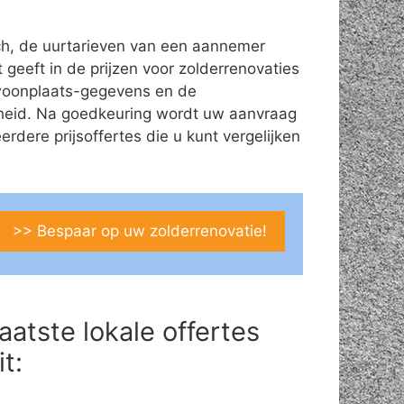
ch, de uurtarieven van een aannemer
t geeft in de prijzen voor zolderrenovaties
s/woonplaats-gegevens en de
theid. Na goedkeuring wordt uw aanvraag
ere prijsoffertes die u kunt vergelijken
>> Bespaar op uw zolderrenovatie!
aatste lokale offertes
it: