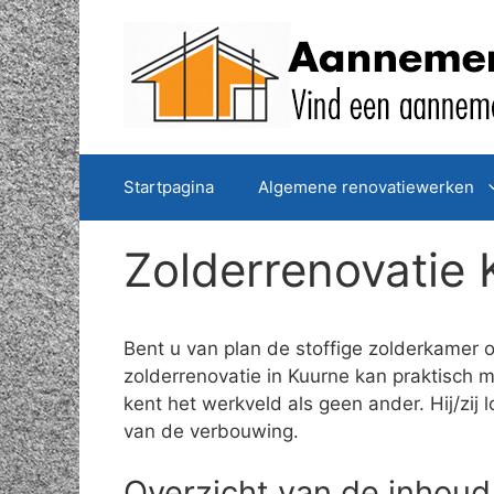
Spring
naar
de
inhoud
Startpagina
Algemene renovatiewerken
Zolderrenovatie 
Bent u van plan de stoffige zolderkamer 
zolderrenovatie in Kuurne kan praktisch 
kent het werkveld als geen ander. Hij/zi
van de verbouwing.
Overzicht van de inhoud