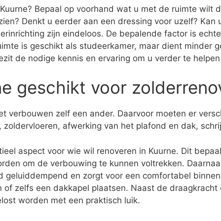
n Kuurne? Bepaal op voorhand wat u met de ruimte wilt do
zien? Denkt u eerder aan een dressing voor uzelf? Ka
rinrichting zijn eindeloos. De bepalende factor is ech
ruimte is geschikt als studeerkamer, maar dient minder g
j bezit de nodige kennis en ervaring om u verder te helpe
ne geschikt voor zolderreno
 het verbouwen zelf een ander. Daarvoor moeten er vers
 zoldervloeren, afwerking van het plafond en dak, schr
ieel aspect voor wie wil renoveren in Kuurne. Dit bepaal
rden om de verbouwing te kunnen voltrekken. Daarnaast
rd geluiddempend en zorgt voor een comfortabel binnenk
n of zelfs een dakkapel plaatsen. Naast de draagkracht e
lost worden met een praktisch luik.