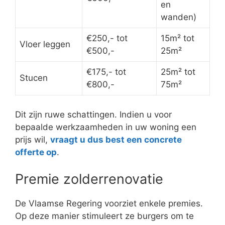
en
wanden)
€250,- tot
15m² tot
Vloer leggen
€500,-
25m²
€175,- tot
25m² tot
Stucen
€800,-
75m²
Dit zijn ruwe schattingen. Indien u voor
bepaalde werkzaamheden in uw woning een
prijs wil,
vraagt u dus best een concrete
offerte op
.
Premie zolderrenovatie
De Vlaamse Regering voorziet enkele premies.
Op deze manier stimuleert ze burgers om te