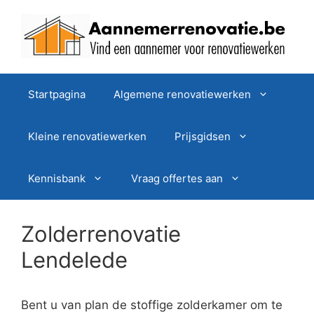
Spring
naar
de
inhoud
Startpagina
Algemene renovatiewerken
Kleine renovatiewerken
Prijsgidsen
Kennisbank
Vraag offertes aan
Zolderrenovatie
Lendelede
Bent u van plan de stoffige zolderkamer om te