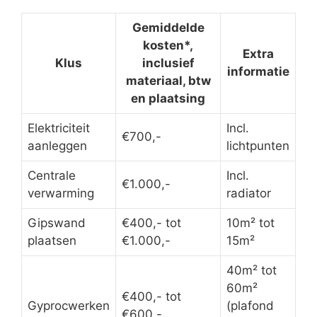
Gemiddelde
kosten*,
Extra
Klus
inclusief
informatie
materiaal, btw
en plaatsing
Elektriciteit
Incl.
€700,-
aanleggen
lichtpunten
Centrale
Incl.
€1.000,-
verwarming
radiator
Gipswand
€400,- tot
10m² tot
plaatsen
€1.000,-
15m²
40m² tot
60m²
€400,- tot
Gyprocwerken
(plafond
€600,-