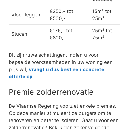
€250,- tot
15m² tot
Vloer leggen
€500,-
25m²
€175,- tot
25m² tot
Stucen
€800,-
75m²
Dit zijn ruwe schattingen. Indien u voor
bepaalde werkzaamheden in uw woning een
prijs wil,
vraagt u dus best een concrete
offerte op
.
Premie zolderrenovatie
De Vlaamse Regering voorziet enkele premies.
Op deze manier stimuleert ze burgers om te
renoveren en beter te isoleren. Gaat u voor een
zolderrenovatie? Bekijk dan zeker volgende