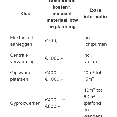
Gemiddelde
kosten*,
Extra
Klus
inclusief
informatie
materiaal, btw
en plaatsing
Elektriciteit
Incl.
€700,-
aanleggen
lichtpunten
Centrale
Incl.
€1.000,-
verwarming
radiator
Gipswand
€400,- tot
10m² tot
plaatsen
€1.000,-
15m²
40m² tot
60m²
€400,- tot
Gyprocwerken
(plafond
€600,-
en
wanden)