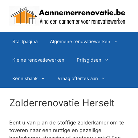
Spring
naar
de
inhoud
Startpagina
Algemene renovatiewerken
Kleine renovatiewerken
Prijsgidsen
Kennisbank
Vraag offertes aan
Zolderrenovatie Herselt
Bent u van plan de stoffige zolderkamer om te
toveren naar een nuttige en gezellige
hobbykamer, dressing of studeerruimte? Een