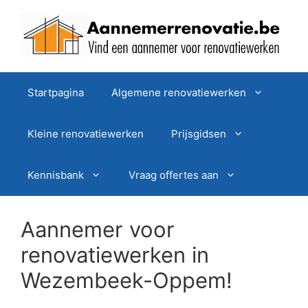
Spring
naar
de
inhoud
Startpagina
Algemene renovatiewerken
Kleine renovatiewerken
Prijsgidsen
Kennisbank
Vraag offertes aan
Aannemer voor
renovatiewerken in
Wezembeek-Oppem!