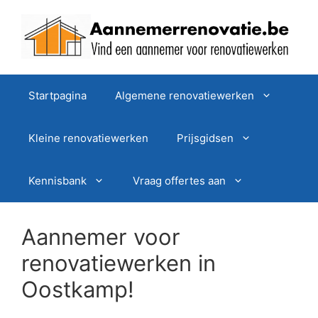
Spring
naar
de
inhoud
Startpagina
Algemene renovatiewerken
Kleine renovatiewerken
Prijsgidsen
Kennisbank
Vraag offertes aan
Aannemer voor
renovatiewerken in
Oostkamp!