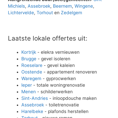
Michiels
,
Assebroek
,
Beernem
,
Wingene
,
Lichtervelde
,
Torhout
en
Zedelgem
Laatste lokale offertes uit:
Kortrijk
- elekra vernieuwen
Brugge
- gevel isoleren
Roeselare
- gevel kaleien
Oostende
- appartement renoveren
Waregem
- gyprocwerken
Ieper
- totale woningrenovatie
Menen
- schilderwerken
Sint-Andries
- inloopdouche maken
Assebroek
- toiletrenovatie
Harelbeke
- plafonds herstellen
Torhout
- nieuwe ramen