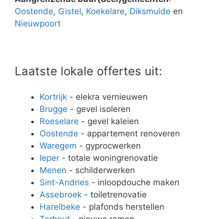
Oostende
,
Gistel
,
Koekelare
,
Diksmuide
en
Nieuwpoort
Laatste lokale offertes uit:
Kortrijk
- elekra vernieuwen
Brugge
- gevel isoleren
Roeselare
- gevel kaleien
Oostende
- appartement renoveren
Waregem
- gyprocwerken
Ieper
- totale woningrenovatie
Menen
- schilderwerken
Sint-Andries
- inloopdouche maken
Assebroek
- toiletrenovatie
Harelbeke
- plafonds herstellen
Torhout
- nieuwe ramen