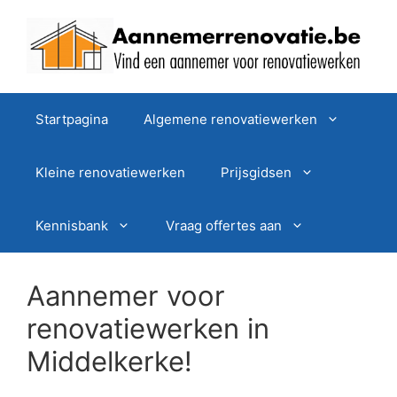
Spring
naar
de
inhoud
Startpagina
Algemene renovatiewerken
Kleine renovatiewerken
Prijsgidsen
Kennisbank
Vraag offertes aan
Aannemer voor
renovatiewerken in
Middelkerke!