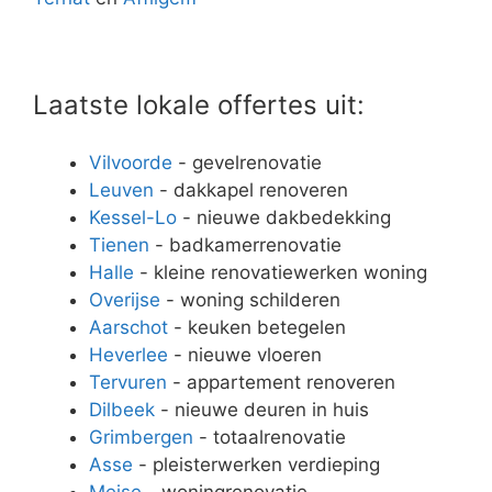
Laatste lokale offertes uit:
Vilvoorde
- gevelrenovatie
Leuven
- dakkapel renoveren
Kessel-Lo
- nieuwe dakbedekking
Tienen
- badkamerrenovatie
Halle
- kleine renovatiewerken woning
Overijse
- woning schilderen
Aarschot
- keuken betegelen
Heverlee
- nieuwe vloeren
Tervuren
- appartement renoveren
Dilbeek
- nieuwe deuren in huis
Grimbergen
- totaalrenovatie
Asse
- pleisterwerken verdieping
Meise
- woningrenovatie