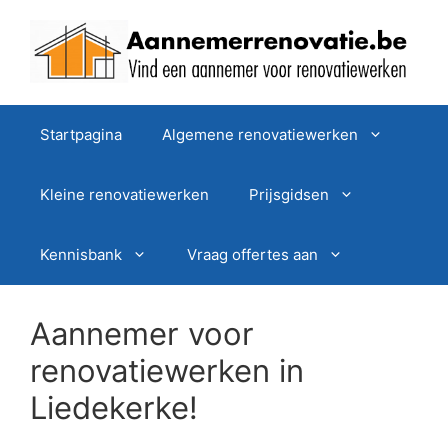
Spring
naar
de
inhoud
Startpagina
Algemene renovatiewerken
Kleine renovatiewerken
Prijsgidsen
Kennisbank
Vraag offertes aan
Aannemer voor
renovatiewerken in
Liedekerke!