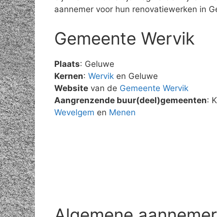
aannemer voor hun renovatiewerken in G
Gemeente Wervik
Plaats
: Geluwe
Kernen
:
Wervik
en Geluwe
Website
van de
Gemeente Wervik
Aangrenzende buur(deel)gemeenten
: 
Wevelgem
en
Menen
Algemene aannemer r