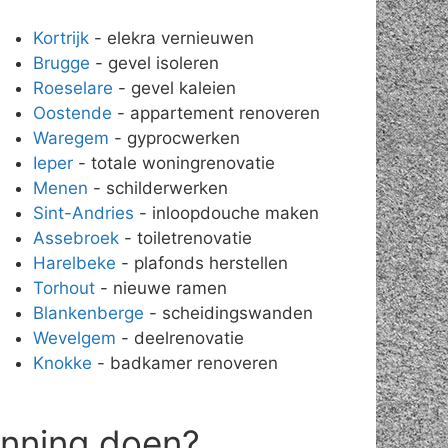
Kortrijk
- elekra vernieuwen
Brugge
- gevel isoleren
Roeselare
- gevel kaleien
Oostende
- appartement renoveren
Waregem
- gyprocwerken
Ieper
- totale woningrenovatie
Menen
- schilderwerken
Sint-Andries
- inloopdouche maken
Assebroek
- toiletrenovatie
Harelbeke
- plafonds herstellen
Torhout
- nieuwe ramen
Blankenberge
- scheidingswanden
Wevelgem
- deelrenovatie
Knokke
- badkamer renoveren
anning doen?