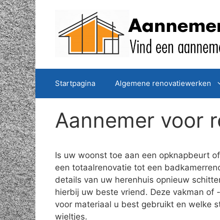
Spring
naar
de
inhoud
Startpagina
Algemene renovatiewerken
Aannemer voor r
Is uw woonst toe aan een opknapbeurt of 
een totaalrenovatie tot een badkamerreno
details van uw herenhuis opnieuw schitt
hierbij uw beste vriend. Deze vakman of -
voor materiaal u best gebruikt en welke 
wieltjes.