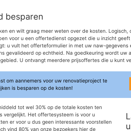
eld besparen
en en wilt graag meer weten over de kosten. Logisch, 
bben voor u een offertedienst opgezet die u inzicht geeft
t: u vult het offerteformulier in met uw naw-gegevens e
ns gevalideerd op echtheid. Na goedkeuring wordt uw 
bied. U ontvangt meerdere prijsoffertes die u kunt ver
enst om aannemers voor uw renovatieproject te
elijken is besparen op de kosten!
middeld tot wel 30% op de totale kosten ten
L
 vergelijkt. Het offertesysteem is voor u
itten er voor u dus geen interessante voorstellen
u
 Toch vind 80% van onze bezoekers hier de