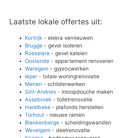
Laatste lokale offertes uit:
Kortrijk
- elekra vernieuwen
Brugge
- gevel isoleren
Roeselare
- gevel kaleien
Oostende
- appartement renoveren
Waregem
- gyprocwerken
Ieper
- totale woningrenovatie
Menen
- schilderwerken
Sint-Andries
- inloopdouche maken
Assebroek
- toiletrenovatie
Harelbeke
- plafonds herstellen
Torhout
- nieuwe ramen
Blankenberge
- scheidingswanden
Wevelgem
- deelrenovatie
Knokke
- badkamer renoveren