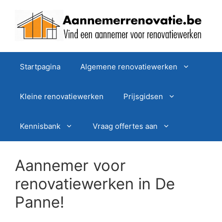
Spring
naar
de
inhoud
Startpagina
Algemene renovatiewerken
Kleine renovatiewerken
Prijsgidsen
Kennisbank
Vraag offertes aan
Aannemer voor
renovatiewerken in De
Panne!