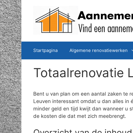
Spring
naar
de
inhoud
Startpagina
Algemene renovatiewerken
Totaalrenovatie 
Bent u van plan om een aantal zaken te r
Leuven interessant omdat u dan alles in é
minder geld en tijd kwijt dan wanneer u s
de kosten die dat met zich meebrengt.
Overzicht van de inhoud