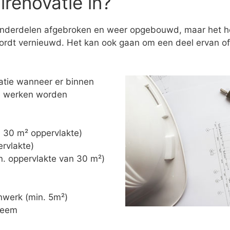
renovatie in?
onderdelen afgebroken en weer opgebouwd, maar het hoe
rdt vernieuwd. Het kan ook gaan om een deel ervan of 
atie wanneer er binnen
de werken worden
n. 30 m² oppervlakte)
ervlakte)
in. oppervlakte van 30 m²)
nwerk (min. 5m²)
steem