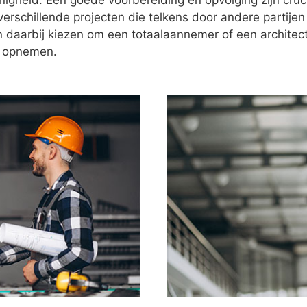
inigheid. Een goede voorbereiding en opvolging zijn cruc
verschillende projecten die telkens door andere partijen
n daarbij kiezen om een totaalaannemer of een architect
f opnemen.