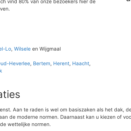
 Toch vind 80% van onze bezoekers hier de
uven.
el-Lo
,
Wilsele
en Wijgmaal
ud-Heverlee
,
Bertem
,
Herent
,
Haacht
,
k
aties
enst. Aan te raden is wel om basiszaken als het dak, de 
aan de moderne normen. Daarnaast kan u kiezen of voor
 de wettelijke normen.