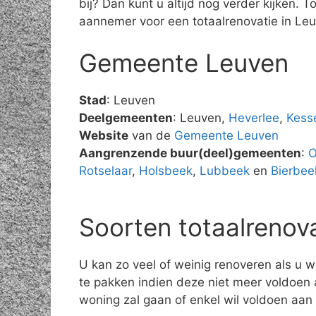
bij? Dan kunt u altijd nog verder kijken.
aannemer voor een totaalrenovatie in Le
Gemeente Leuven
Stad
: Leuven
Deelgemeenten
: Leuven,
Heverlee
,
Kess
Website
van de
Gemeente Leuven
Aangrenzende buur(deel)gemeenten
:
O
Rotselaar
,
Holsbeek
,
Lubbeek
en
Bierbee
Soorten totaalrenov
U kan zo veel of weinig renoveren als u w
te pakken indien deze niet meer voldoen 
woning zal gaan of enkel wil voldoen aan