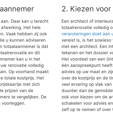
alaannemer
2. Kiezen voor
 aan. Daar kan u terecht
Een architect of interieu
e afwerking. Het hele
totaalrenovatie volledig 
n. Vaak hebben zij ook
veranderingen doet aan
 die u kunnen adviseren
vereist is, is het sowies
n totaalaannemer is dat
met een architect. Een in
taalrenovatie en dit
tekenen en het dossier vo
nnemer kan u in het
Het voordeel van een (inte
uw renovatie volledig
één aanspreekpunt heeft 
nsen. Op voorhand maakt
advies op uw maat en zij
e totale kostprijs. Het
over de kostprijs en de t
prijskaartje met zich
veel ervaring op vlak van 
e prijzen van de
duurder dan de gemiddel
mers te vergelijken. De
ook voor kiezen om de arch
s voorleggen.
schakelen voor advies en
zelf op te nemen of over