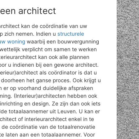
 een architect
rarchitect kan de coördinatie van uw
op zich nemen. Indien u
structurele
 uw woning
waarbij een bouwvergunning
o wettelijk verplicht om samen te werken
terieurarchitect kan ook alle plannen
or u indienen bij een gewone architect.
rieur)architect als coördinator is dat u
doorheen het ganse proces. Ook krijgt u
n er op voorhand duidelijke afspraken
iming. (Interieur)architecten hebben ook
inrichting en design. Ze zijn dan ook iets
de totaalaannemer uit Leuven. U kan er
itect of interieurarchitect enkel in te
 de coördinatie van de totaalrenovatie
 te laten aan een totaalaannemer. Voor