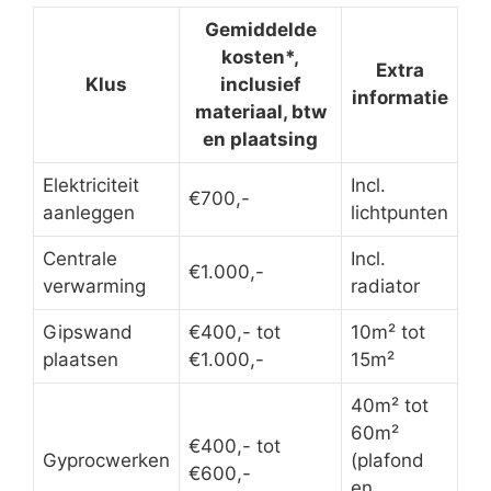
Gemiddelde
kosten*,
Extra
Klus
inclusief
informatie
materiaal, btw
en plaatsing
Elektriciteit
Incl.
€700,-
aanleggen
lichtpunten
Centrale
Incl.
€1.000,-
verwarming
radiator
Gipswand
€400,- tot
10m² tot
plaatsen
€1.000,-
15m²
40m² tot
60m²
€400,- tot
Gyprocwerken
(plafond
€600,-
en