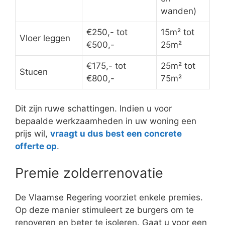
wanden)
€250,- tot
15m² tot
Vloer leggen
€500,-
25m²
€175,- tot
25m² tot
Stucen
€800,-
75m²
Dit zijn ruwe schattingen. Indien u voor
bepaalde werkzaamheden in uw woning een
prijs wil,
vraagt u dus best een concrete
offerte op
.
Premie zolderrenovatie
De Vlaamse Regering voorziet enkele premies.
Op deze manier stimuleert ze burgers om te
renoveren en beter te isoleren. Gaat u voor een