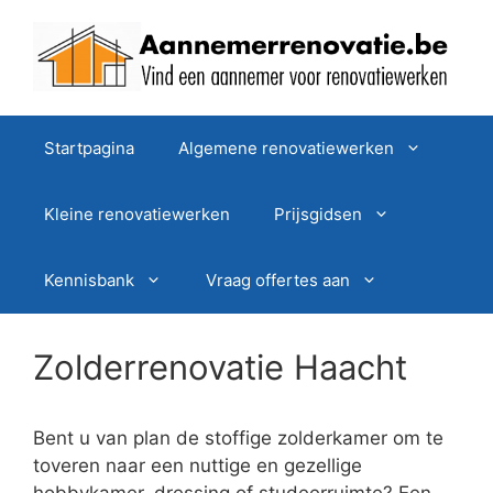
Spring
naar
de
inhoud
Startpagina
Algemene renovatiewerken
Kleine renovatiewerken
Prijsgidsen
Kennisbank
Vraag offertes aan
Zolderrenovatie Haacht
Bent u van plan de stoffige zolderkamer om te
toveren naar een nuttige en gezellige
hobbykamer, dressing of studeerruimte? Een