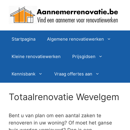
Spring
naar
de
inhoud
Startpagina
Algemene renovatiewerken
Kleine renovatiewerken
Prijsgidsen
Kennisbank
Vraag offertes aan
Totaalrenovatie Wevelgem
Bent u van plan om een aantal zaken te
renoveren in uw woning? Of moet het ganse
huis worden vernieuwd? Dan is een