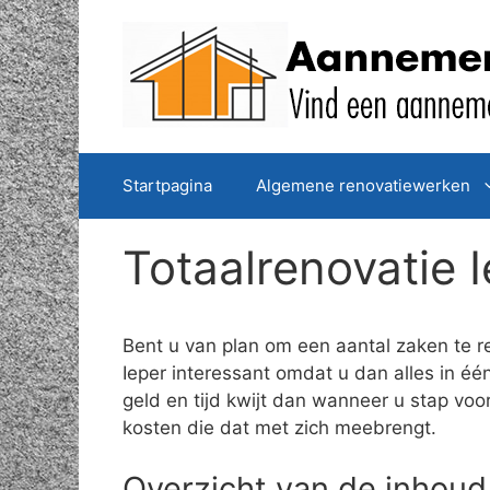
Spring
naar
de
inhoud
Startpagina
Algemene renovatiewerken
Totaalrenovatie 
Bent u van plan om een aantal zaken te r
Ieper interessant omdat u dan alles in éé
geld en tijd kwijt dan wanneer u stap voo
kosten die dat met zich meebrengt.
Overzicht van de inhoud