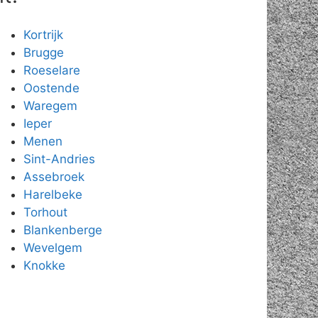
Kortrijk
Brugge
Roeselare
Oostende
Waregem
Ieper
Menen
Sint-Andries
Assebroek
Harelbeke
Torhout
Blankenberge
Wevelgem
Knokke