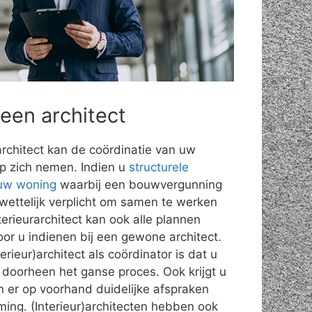
 een architect
rarchitect kan de coördinatie van uw
op zich nemen. Indien u
structurele
 uw woning
waarbij een bouwvergunning
o wettelijk verplicht om samen te werken
terieurarchitect kan ook alle plannen
or u indienen bij een gewone architect.
rieur)architect als coördinator is dat u
doorheen het ganse proces. Ook krijgt u
n er op voorhand duidelijke afspraken
iming. (Interieur)architecten hebben ook