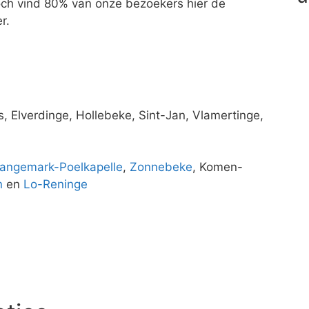
 Toch vind 80% van onze bezoekers hier de
r.
us, Elverdinge, Hollebeke, Sint-Jan, Vlamertinge,
angemark-Poelkapelle
,
Zonnebeke
, Komen-
n
en
Lo-Reninge