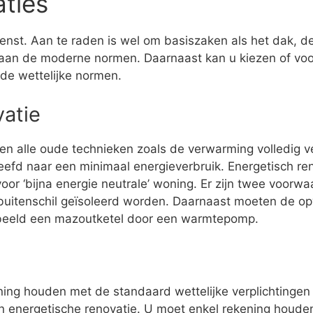
aties
enst. Aan te raden is wel om basiszaken als het dak, de 
aan de moderne normen. Daarnaast kan u kiezen of voor
 de wettelijke normen.
vatie
den alle oude technieken zoals de verwarming volledig 
eefd naar een minimaal energieverbruik. Energetisch r
or ‘bijna energie neutrale’ woning. Er zijn twee voorw
buitenschil geïsoleerd worden. Daarnaast moeten de op
rbeeld een mazoutketel door een warmtepomp.
ening houden met de standaard wettelijke verplichtingen 
een energetische renovatie. U moet enkel rekening houde