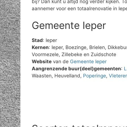
bij? Dan kunt u altijd nog verder kijken.
aannemer voor een totaalrenovatie in Iepe
Gemeente Ieper
Stad
: Ieper
Kernen
: Ieper, Boezinge, Brielen, Dikkeb
Voormezele, Zillebeke en Zuidschote
Website
van de
Gemeente Ieper
Aangrenzende buur(deel)gemeenten
:
L
Waasten, Heuvelland,
Poperinge
,
Vletere