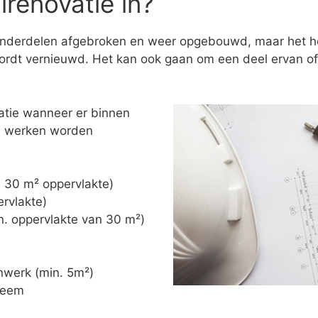
renovatie in?
onderdelen afgebroken en weer opgebouwd, maar het hoe
rdt vernieuwd. Het kan ook gaan om een deel ervan of 
atie wanneer er binnen
de werken worden
n. 30 m² oppervlakte)
ervlakte)
in. oppervlakte van 30 m²)
nwerk (min. 5m²)
steem