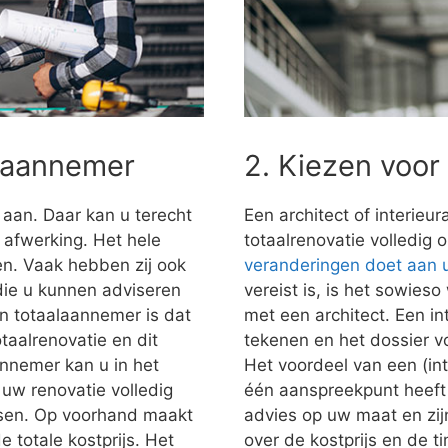
alaannemer
2. Kiezen voor
 aan. Daar kan u terecht
Een architect of interieu
e afwerking. Het hele
totaalrenovatie volledig 
n. Vaak hebben zij ook
veranderingen doet aan
 die u kunnen adviseren
vereist is, is het sowies
n totaalaannemer is dat
met een architect. Een in
taalrenovatie en dit
tekenen en het dossier vo
nnemer kan u in het
Het voordeel van een (inte
uw renovatie volledig
één aanspreekpunt heeft 
nsen. Op voorhand maakt
advies op uw maat en zij
e totale kostprijs. Het
over de kostprijs en de t